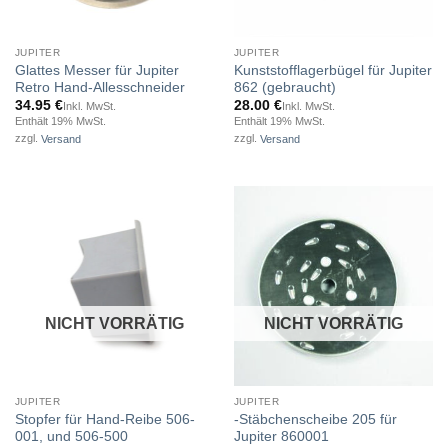
JUPITER
JUPITER
Glattes Messer für Jupiter
Kunststofflagerbügel für Jupiter
Retro Hand-Allesschneider
862 (gebraucht)
34.95
€
28.00
€
Inkl. MwSt.
Inkl. MwSt.
Enthält 19% MwSt.
Enthält 19% MwSt.
zzgl.
Versand
zzgl.
Versand
NICHT VORRÄTIG
NICHT VORRÄTIG
JUPITER
JUPITER
Stopfer für Hand-Reibe 506-
-Stäbchenscheibe 205 für
001, und 506-500
Jupiter 860001