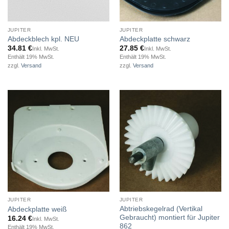
JUPITER
JUPITER
Abdeckblech kpl. NEU
Abdeckplatte schwarz
34.81
€
27.85
€
Inkl. MwSt.
Inkl. MwSt.
Enthält 19% MwSt.
Enthält 19% MwSt.
zzgl.
Versand
zzgl.
Versand
JUPITER
JUPITER
Abtriebskegelrad (Vertikal
Abdeckplatte weiß
Gebraucht) montiert für Jupiter
16.24
€
Inkl. MwSt.
862
Enthält 19% MwSt.