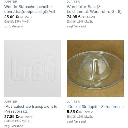
JUPITER
JUPITER
Wende-Stäbschenscheibe
Wurstfüller-Satz (3
dünn/dick(doppelseitig)3A/B
Leichtmetall-Wurstrohre Gr. 8)
25.00
€
74.95
€
Inkl. MwSt.
Inkl. MwSt.
Enthält 19% MwSt.
Enthält 19% MwSt.
zzgl.
Versand
zzgl.
Versand
JUPITER
JUPITER
-Auslaufschale transparent für
-Deckel für Jupiter Zitruspresse
Pressvorsatz
5.85
€
Inkl. MwSt.
27.85
€
Enthält 19% MwSt.
Inkl. MwSt.
Enthält 19% MwSt.
zzgl.
Versand
zzgl.
Versand