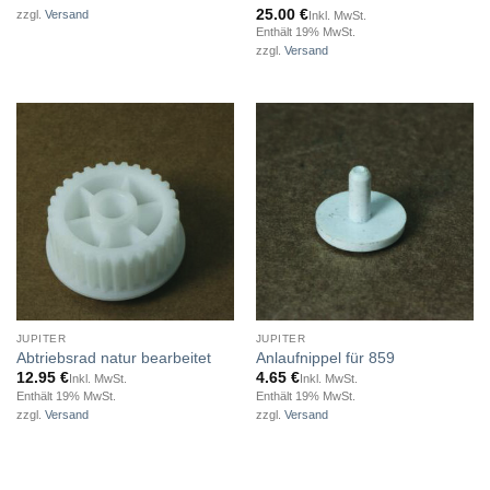
25.00
€
zzgl.
Versand
Inkl. MwSt.
Enthält 19% MwSt.
zzgl.
Versand
JUPITER
JUPITER
Abtriebsrad natur bearbeitet
Anlaufnippel für 859
12.95
€
4.65
€
Inkl. MwSt.
Inkl. MwSt.
Enthält 19% MwSt.
Enthält 19% MwSt.
zzgl.
Versand
zzgl.
Versand