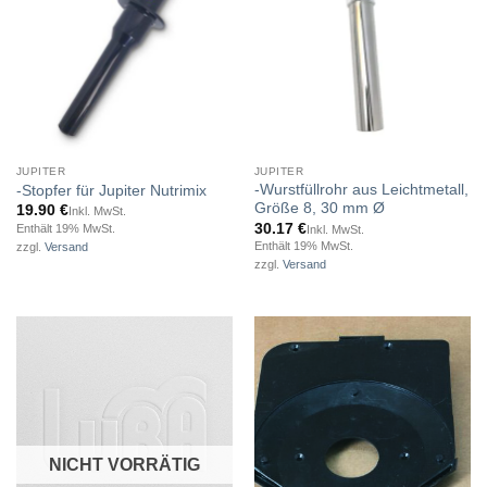
JUPITER
JUPITER
-Wurstfüllrohr aus Leichtmetall,
-Stopfer für Jupiter Nutrimix
Größe 8, 30 mm Ø
19.90
€
Inkl. MwSt.
30.17
€
Enthält 19% MwSt.
Inkl. MwSt.
Enthält 19% MwSt.
zzgl.
Versand
zzgl.
Versand
NICHT VORRÄTIG