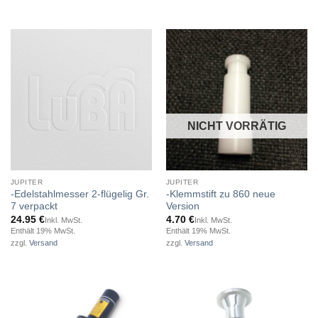
NICHT VORRÄTIG
JUPITER
JUPITER
-Edelstahlmesser 2-flügelig Gr.
-Klemmstift zu 860 neue
7 verpackt
Version
24.95
€
4.70
€
Inkl. MwSt.
Inkl. MwSt.
Enthält 19% MwSt.
Enthält 19% MwSt.
zzgl.
Versand
zzgl.
Versand