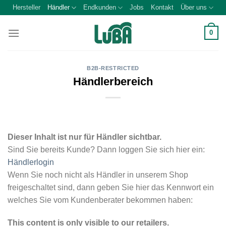
Zum
Hersteller
Händler
Endkunden
Jobs
Kontakt
Über uns
Inhalt
springen
0
B2B-RESTRICTED
Händlerbereich
Dieser Inhalt ist nur für Händler sichtbar.
Sind Sie bereits Kunde? Dann loggen Sie sich hier ein:
Händlerlogin
Wenn Sie noch nicht als Händler in unserem Shop
freigeschaltet sind, dann geben Sie hier das Kennwort ein
welches Sie vom Kundenberater bekommen haben:
This content is only visible to our retailers.