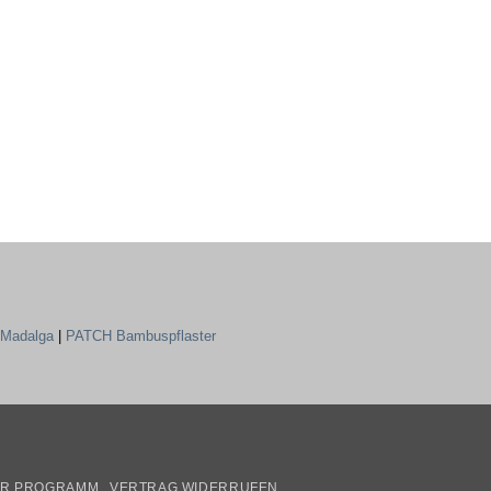
Madalga
|
PATCH Bambuspflaster
mazon
ER PROGRAMM
VERTRAG WIDERRUFEN