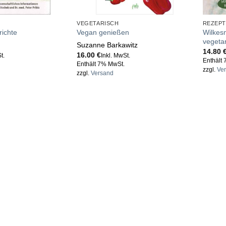
VEGETARISCH
REZEPT
Wilkes
ichte
Vegan genießen
vegeta
Suzanne Barkawitz
14.80
16.00
€
t.
Inkl. MwSt.
Enthält
Enthält 7% MwSt.
zzgl.
Ve
zzgl.
Versand