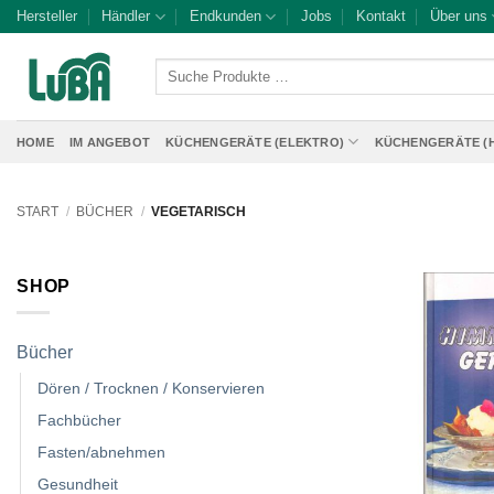
Zum
Hersteller
Händler
Endkunden
Jobs
Kontakt
Über uns
Inhalt
springen
Suche
Produkte
…
HOME
IM ANGEBOT
KÜCHENGERÄTE (ELEKTRO)
KÜCHENGERÄTE (
START
/
BÜCHER
/
VEGETARISCH
SHOP
Bücher
Dören / Trocknen / Konservieren
Fachbücher
Fasten/abnehmen
Gesundheit