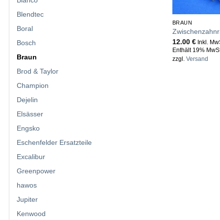
Bianco
Blendtec
BRAUN
Boral
Zwischenzahnra
12.00
€
Inkl. Mw
Bosch
Enthält 19% MwSt
Braun
zzgl.
Versand
Brod & Taylor
Champion
Dejelin
Elsässer
Engsko
Eschenfelder Ersatzteile
Excalibur
Greenpower
hawos
Jupiter
Kenwood