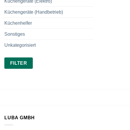
Küchengeräte (Elektro)
Küchengeräte (Handbetrieb)
Küchenhelfer
Sonstiges
Unkategorisiert
Min.
Max.
FILTER
Preis
Preis
LUBA GMBH