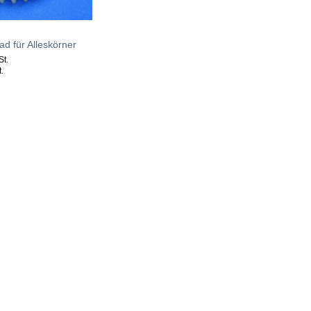
d für Alleskörner
St.
.