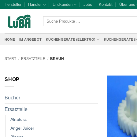
Zum
Hersteller
Händler
Endkunden
Jobs
Kontakt
Über uns
Inhalt
springen
Suche
Produkte
…
HOME
IM ANGEBOT
KÜCHENGERÄTE (ELEKTRO)
KÜCHENGERÄTE (
START
/
ERSATZTEILE
/
BRAUN
SHOP
Bücher
Ersatzteile
Alnatura
Angel Juicer