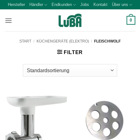
Zum
Hersteller
Händler
Endkunden
Jobs
Kontakt
Über uns
Inhalt
springen
0
START
/
KÜCHENGERÄTE (ELEKTRO)
/
FLEISCHWOLF
FILTER