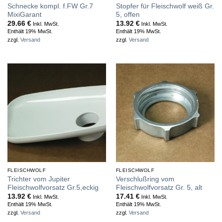
Schnecke kompl. f.FW Gr.7
Stopfer für Fleischwolf weiß Gr.
MixiGarant
5, offen
29.66
€
13.92
€
Inkl. MwSt.
Inkl. MwSt.
Enthält 19% MwSt.
Enthält 19% MwSt.
zzgl.
Versand
zzgl.
Versand
FLEISCHWOLF
FLEISCHWOLF
Trichter vom Jupiter
Verschlußring vom
Fleischwolfvorsatz Gr.5,eckig
Fleischwolfvorsatz Gr. 5, alt
13.92
€
17.41
€
Inkl. MwSt.
Inkl. MwSt.
Enthält 19% MwSt.
Enthält 19% MwSt.
zzgl.
Versand
zzgl.
Versand