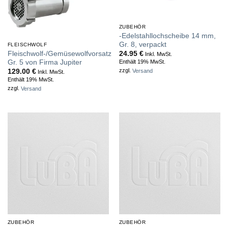
Nicht vorrätig
ZUBEHÖR
-Edelstahllochscheibe 14 mm,
Gr. 8, verpackt
FLEISCHWOLF
Fleischwolf-/Gemüsewolfvorsatz
24.95
€
Inkl. MwSt.
Gr. 5 von Firma Jupiter
Enthält 19% MwSt.
zzgl.
Versand
129.00
€
Inkl. MwSt.
Enthält 19% MwSt.
zzgl.
Versand
ZUBEHÖR
ZUBEHÖR