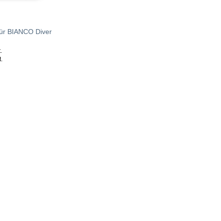
ür BIANCO Diver
.
.