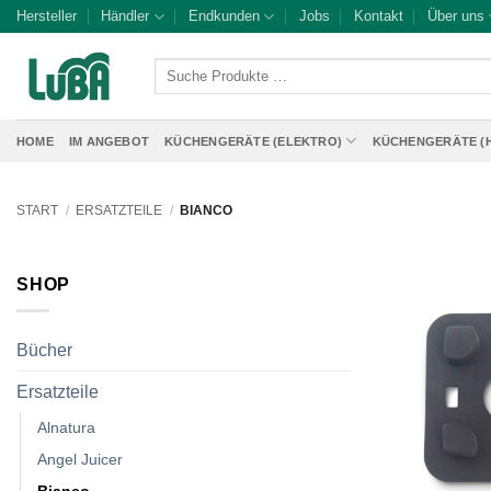
Zum
Hersteller
Händler
Endkunden
Jobs
Kontakt
Über uns
Inhalt
springen
Suche
Produkte
…
HOME
IM ANGEBOT
KÜCHENGERÄTE (ELEKTRO)
KÜCHENGERÄTE (
START
/
ERSATZTEILE
/
BIANCO
SHOP
Bücher
Ersatzteile
Alnatura
Angel Juicer