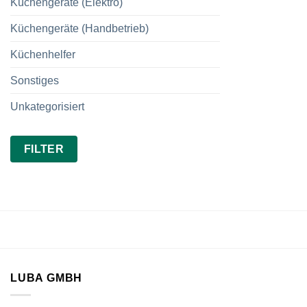
Küchengeräte (Elektro)
Küchengeräte (Handbetrieb)
Küchenhelfer
Sonstiges
Unkategorisiert
Min.
Max.
FILTER
Preis
Preis
LUBA GMBH