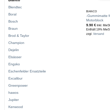
Bianco
Blendtec
BIANCO
Boral
-Gummimatte f
Motorblock
Bosch
9.90
€
Inkl. MwSt
Braun
Enthält 19% MwSt
zzgl.
Versand
Brod & Taylor
Champion
Dejelin
Elsässer
Engsko
Eschenfelder Ersatzteile
Excalibur
Greenpower
hawos
Jupiter
Kenwood