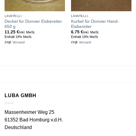
LAVATELLI
LAVATELLI
Deckel für Donvier Eisbereiter
Kurbel für Donvier Hand-
650 g
Eisbereiter
11.25
€
6.75
€
Inkl. MwSt.
Inkl. MwSt.
Enthält 19% MwSt.
Enthält 19% MwSt.
zzgl.
Versand
zzgl.
Versand
LUBA GMBH
Massenheimer Weg 25
61352 Bad Homburg v.d.H.
Deutschland