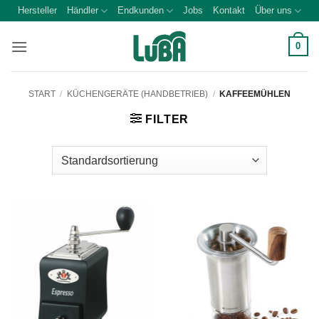
Zum
Hersteller
Händler
Endkunden
Jobs
Kontakt
Über uns
Inhalt
springen
0
START
/
KÜCHENGERÄTE (HANDBETRIEB)
/
KAFFEEMÜHLEN
FILTER