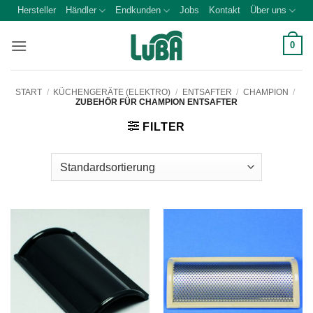
Zum
Hersteller
Händler
Endkunden
Jobs
Kontakt
Über uns
Inhalt
springen
0
START
/
KÜCHENGERÄTE (ELEKTRO)
/
ENTSAFTER
/
CHAMPION
/
ZUBEHÖR FÜR CHAMPION ENTSAFTER
FILTER