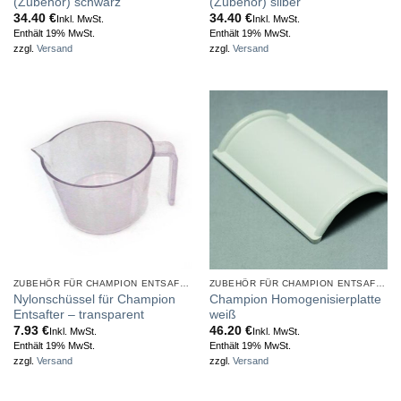
(Zubehör) schwarz
(Zubehör) silber
34.40
€
34.40
€
Inkl. MwSt.
Inkl. MwSt.
Enthält 19% MwSt.
Enthält 19% MwSt.
zzgl.
Versand
zzgl.
Versand
ZUBEHÖR FÜR CHAMPION ENTSAFTER
ZUBEHÖR FÜR CHAMPION ENTSAFTER
Nylonschüssel für Champion
Champion Homogenisierplatte
Entsafter – transparent
weiß
7.93
€
46.20
€
Inkl. MwSt.
Inkl. MwSt.
Enthält 19% MwSt.
Enthält 19% MwSt.
zzgl.
Versand
zzgl.
Versand