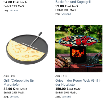
Backofen und Kugelgrill
34.00
€
Inkl. MwSt.
59.00
€
Enthält 19% MwSt.
Inkl. MwSt.
Enthält 19% MwSt.
zzgl.
Versand
zzgl.
Versand
GRILLEN
GRILLEN
Grill-/Crêpeplatte für
Grips – der Feuer-Wok-/Grill in
Maroniofen
der Holzkiste
34.90
€
159.00
€
Inkl. MwSt.
Inkl. MwSt.
Enthält 19% MwSt.
Enthält 19% MwSt.
zzgl.
Versand
zzgl.
Versand