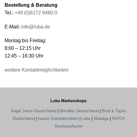
Bestellung & Beratung
Tel.:
+49 (0)6172 9480 0
E-Mail:
info@luba.de
Montag bis Freitag:
8:00 – 12:15 Uhr
12:45 – 16:30 Uhr
weitere Kontaktmöglichkeiten
Luba Markenshops
Angel Juicer Deutschland
|
Blendtec Deutschland
|
Brod & Taylor
Deutschland
|
hawos Getreidemühlen
|
Luba
|
Madalga
|
PATCH
Bambuspflaster