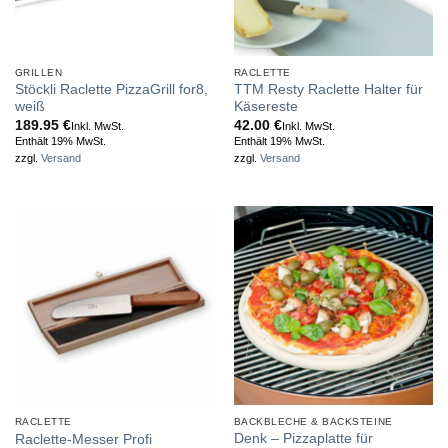
GRILLEN
RACLETTE
Stöckli Raclette PizzaGrill for8,
TTM Resty Raclette Halter für
weiß
Käsereste
189.95
€
42.00
€
Inkl. MwSt.
Inkl. MwSt.
Enthält 19% MwSt.
Enthält 19% MwSt.
zzgl.
Versand
zzgl.
Versand
RACLETTE
BACKBLECHE & BACKSTEINE
Denk – Pizzaplatte für
Raclette-Messer Profi