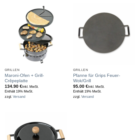
GRILLEN
GRILLEN
Maroni-Ofen + Grill-
Pfanne für Grips Feuer-
Crêpeplatte
Wok/Grill
134.90
€
95.00
€
Inkl. MwSt.
Inkl. MwSt.
Enthält 19% MwSt.
Enthält 19% MwSt.
zzgl.
Versand
zzgl.
Versand