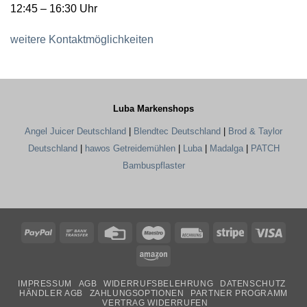
12:45 – 16:30 Uhr
weitere Kontaktmöglichkeiten
Luba Markenshops
Angel Juicer Deutschland
|
Blendtec Deutschland
|
Brod & Taylor
Deutschland
|
hawos Getreidemühlen
|
Luba
|
Madalga
|
PATCH
Bambuspflaster
PayPal
Bank
Credit
Maestro
Rechung
Stripe
Visa
Transfer
Card
Amazon
IMPRESSUM
AGB
WIDERRUFSBELEHRUNG
DATENSCHUTZ
HÄNDLER AGB
ZAHLUNGSOPTIONEN
PARTNER PROGRAMM
VERTRAG WIDERRUFEN