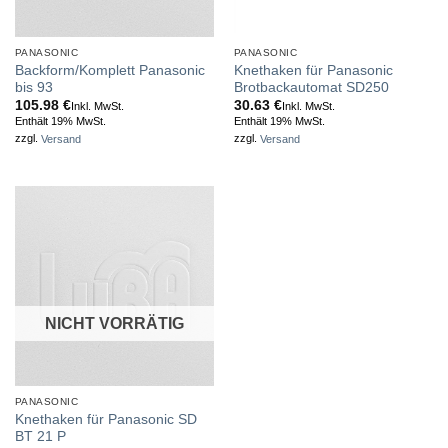
PANASONIC
PANASONIC
Backform/Komplett Panasonic
Knethaken für Panasonic
bis 93
Brotbackautomat SD250
105.98
€
30.63
€
Inkl. MwSt.
Inkl. MwSt.
Enthält 19% MwSt.
Enthält 19% MwSt.
zzgl.
Versand
zzgl.
Versand
NICHT VORRÄTIG
PANASONIC
Knethaken für Panasonic SD
BT 21 P