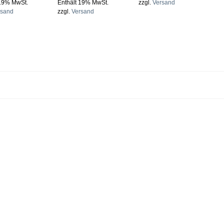
 19% MwSt.
Enthält 19% MwSt.
zzgl.
Versand
E
rsand
zzgl.
Versand
z