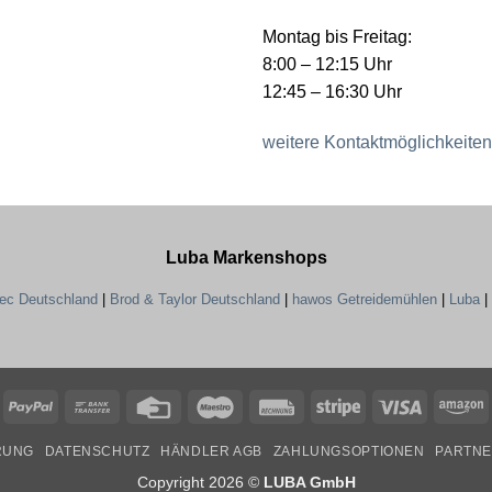
Montag bis Freitag:
8:00 – 12:15 Uhr
12:45 – 16:30 Uhr
weitere Kontaktmöglichkeiten
Luba Markenshops
tec Deutschland
|
Brod & Taylor Deutschland
|
hawos Getreidemühlen
|
Luba
|
PayPal
Bank
Credit
Maestro
Rechung
Stripe
Visa
A
Transfer
Card
RUNG
DATENSCHUTZ
HÄNDLER AGB
ZAHLUNGSOPTIONEN
PARTN
Copyright 2026 ©
LUBA GmbH