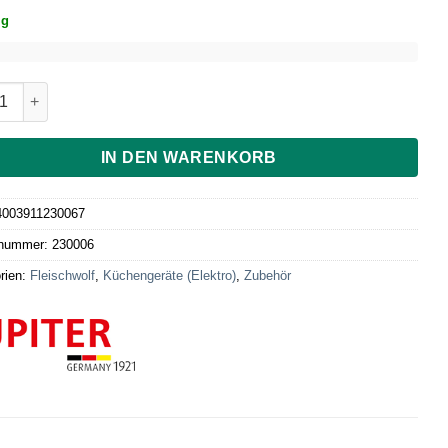
ig
zgebäck-Vorsatz, Größe 5E, rostfrei Menge
IN DEN WARENKORB
4003911230067
lnummer:
230006
rien:
Fleischwolf
,
Küchengeräte (Elektro)
,
Zubehör