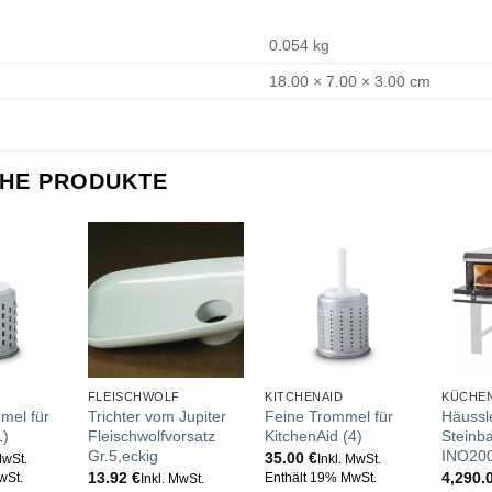
0.054 kg
18.00 × 7.00 × 3.00 cm
CHE PRODUKTE
FLEISCHWOLF
KITCHENAID
mel für
Trichter vom Jupiter
Feine Trommel für
Häussle
1)
Fleischwolfvorsatz
KitchenAid (4)
Steinb
Gr.5,eckig
INO20
35.00
€
MwSt.
Inkl. MwSt.
13.92
€
4,290.
wSt.
Enthält 19% MwSt.
Inkl. MwSt.