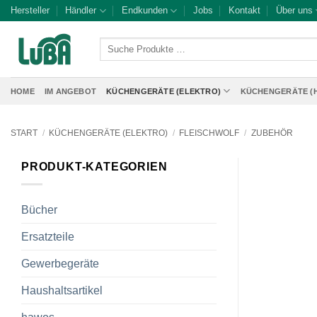
Zum
Hersteller
Händler
Endkunden
Jobs
Kontakt
Über uns
Inhalt
springen
Suche
Produkte
…
HOME
IM ANGEBOT
KÜCHENGERÄTE (ELEKTRO)
KÜCHENGERÄTE (
START
/
KÜCHENGERÄTE (ELEKTRO)
/
FLEISCHWOLF
/
ZUBEHÖR
PRODUKT-KATEGORIEN
Bücher
Ersatzteile
Gewerbegeräte
Haushaltsartikel