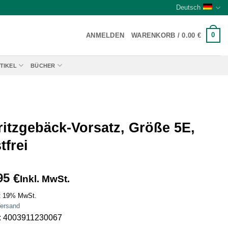
Deutsch
0
ANMELDEN
WARENKORB /
0.00
€
TIKEL
BÜCHER
ritzgebäck-Vorsatz, Größe 5E,
tfrei
95
€
Inkl. MwSt.
t 19% MwSt.
ersand
: 4003911230067