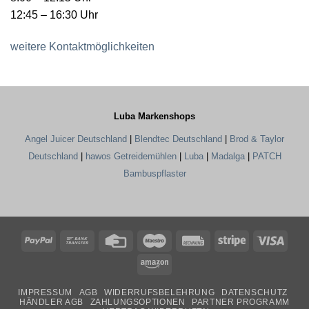
12:45 – 16:30 Uhr
weitere Kontaktmöglichkeiten
Luba Markenshops
Angel Juicer Deutschland
|
Blendtec Deutschland
|
Brod & Taylor
Deutschland
|
hawos Getreidemühlen
|
Luba
|
Madalga
|
PATCH
Bambuspflaster
PayPal
Bank
Credit
Maestro
Rechung
Stripe
Visa
Transfer
Card
Amazon
IMPRESSUM
AGB
WIDERRUFSBELEHRUNG
DATENSCHUTZ
HÄNDLER AGB
ZAHLUNGSOPTIONEN
PARTNER PROGRAMM