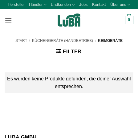
Zum
Hersteller
Händler
Endkunden
Jobs
Kontakt
Über uns
Inhalt
springen
0
START
/
KÜCHENGERÄTE (HANDBETRIEB)
/
KEIMGERÄTE
FILTER
Es wurden keine Produkte gefunden, die deiner Auswahl
entsprechen.
LUBA GMBH