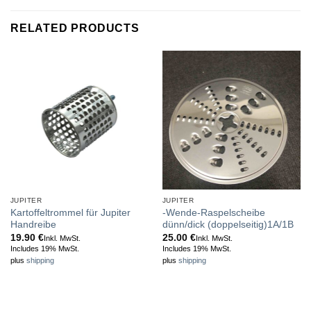
RELATED PRODUCTS
JUPITER
JUPITER
Kartoffeltrommel für Jupiter
-Wende-Raspelscheibe
Handreibe
dünn/dick (doppelseitig)1A/1B
19.90
€
25.00
€
Inkl. MwSt.
Inkl. MwSt.
Includes 19% MwSt.
Includes 19% MwSt.
plus
shipping
plus
shipping