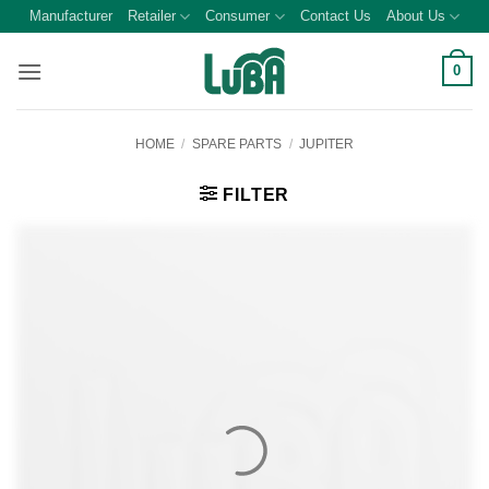
Skip
Manufacturer
Retailer
Consumer
Contact Us
About Us
to
content
0
HOME
/
SPARE PARTS
/
JUPITER
FILTER