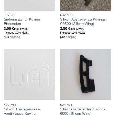
KUVINGS
KUVINGS
Siebeinsatz für Kuving
Silikon Abstreifer zu Kuvings
Eisbereiter
C9500 (Silicon Wing)
3.00
€
3.50
€
Inkl. MwSt.
Inkl. MwSt.
Includes 19% MwSt.
Includes 19% MwSt.
plus
shipping
plus
shipping
KUVINGS
KUVINGS
Silikon Tresterauslass-
Silikonabstreifer für Kuvings
Ventilklappe-Kuving
6000 (Silicon Wing)