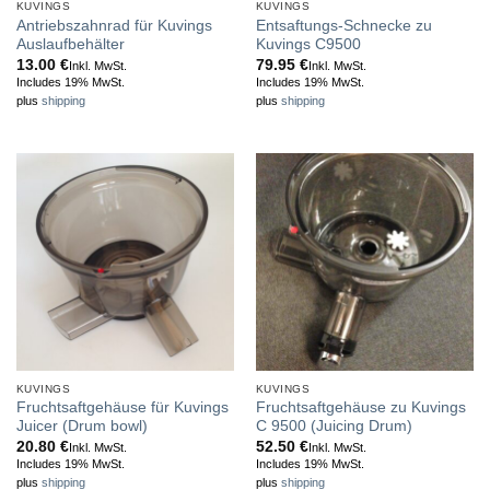
KUVINGS
KUVINGS
Antriebszahnrad für Kuvings
Entsaftungs-Schnecke zu
Auslaufbehälter
Kuvings C9500
13.00
€
79.95
€
Inkl. MwSt.
Inkl. MwSt.
Includes 19% MwSt.
Includes 19% MwSt.
plus
shipping
plus
shipping
KUVINGS
KUVINGS
Fruchtsaftgehäuse für Kuvings
Fruchtsaftgehäuse zu Kuvings
Juicer (Drum bowl)
C 9500 (Juicing Drum)
20.80
€
52.50
€
Inkl. MwSt.
Inkl. MwSt.
Includes 19% MwSt.
Includes 19% MwSt.
plus
shipping
plus
shipping