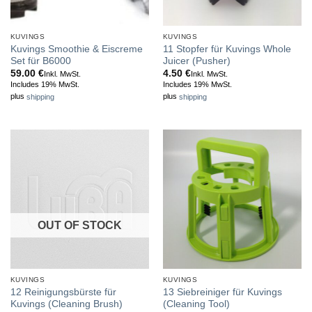
KUVINGS
KUVINGS
Kuvings Smoothie & Eiscreme
11 Stopfer für Kuvings Whole
Set für B6000
Juicer (Pusher)
59.00
€
4.50
€
Inkl. MwSt.
Inkl. MwSt.
Includes 19% MwSt.
Includes 19% MwSt.
plus
shipping
plus
shipping
OUT OF STOCK
KUVINGS
KUVINGS
12 Reinigungsbürste für
13 Siebreiniger für Kuvings
Kuvings (Cleaning Brush)
(Cleaning Tool)