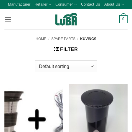
Skip
Manufacturer
Retailer
Consumer
Contact Us
About Us
to
content
0
HOME
/
SPARE PARTS
/
KUVINGS
FILTER