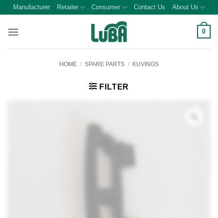
Skip
Manufacturer
Retailer
Consumer
Contact Us
About Us
to
content
0
HOME
/
SPARE PARTS
/
KUVINGS
FILTER