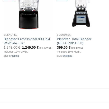
BLENDTEC
BLENDTEC
Blendtec Professional 800 inkl.
Blendtec Total Blender
WildSide+ Jar
(REFURBISHED)
Original
Current
1,549.00
€
1,249.00
€
399.00
€
Inkl. MwSt.
Inkl. MwSt.
price
price
Includes 19% MwSt.
Includes 19% MwSt.
was:
is:
plus
shipping
plus
shipping
1,549.00 €.
1,249.00 €.