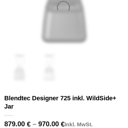
Blendtec Designer 725 inkl. WildSide+
Jar
Price
879.00
–
970.00
€
€
Inkl. MwSt.