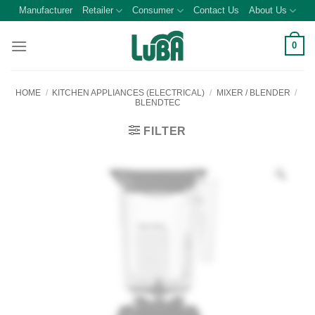
Skip
Manufacturer
Retailer
Consumer
Contact Us
About Us
to
content
0
HOME
/
KITCHEN APPLIANCES (ELECTRICAL)
/
MIXER / BLENDER
/
BLENDTEC
FILTER