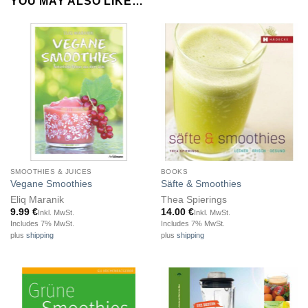
YOU MAY ALSO LIKE…
SMOOTHIES & JUICES
BOOKS
Vegane Smoothies
Säfte & Smoothies
Eliq Maranik
Thea Spierings
9.99
€
14.00
€
Inkl. MwSt.
Inkl. MwSt.
Includes 7% MwSt.
Includes 7% MwSt.
plus
shipping
plus
shipping