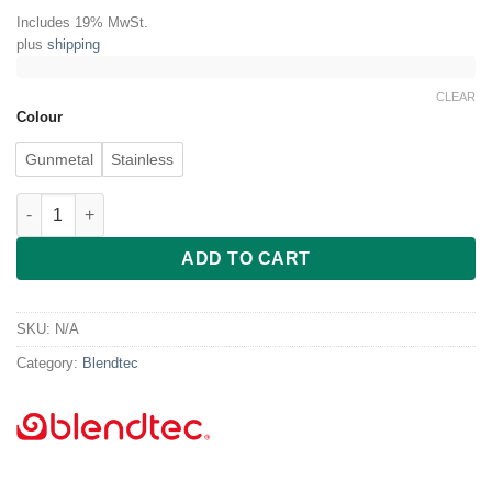
range:
Includes 19% MwSt.
879.00 €
plus
shipping
through
970.00 €
CLEAR
Colour
Gunmetal
Stainless
Blendtec Designer 725 inkl. WildSide+ Jar quantity
ADD TO CART
SKU:
N/A
Category:
Blendtec