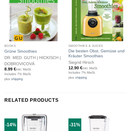
BOOKS
SMOOTHIES & JUICES
Die besten Obst, Gemüse und
Grüne Smoothies
Kräuter Smoothies
DR. MED. GUTH | HICKISCH |
Siegrid Hirsch
DOBROVICOVÁ
12.90
€
Inkl. MwSt.
8.99
€
Inkl. MwSt.
Includes 7% MwSt.
Includes 7% MwSt.
plus
shipping
plus
shipping
RELATED PRODUCTS
-14%
-31%