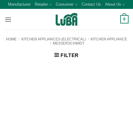
Skip
Manufacturer
Retailer
Consumer
Contact Us
About Us
to
content
0
HOME
/
KITCHEN APPLIANCES (ELECTRICAL)
/
KITCHEN APPLIANCE
/
MESSERSCHMIDT
FILTER