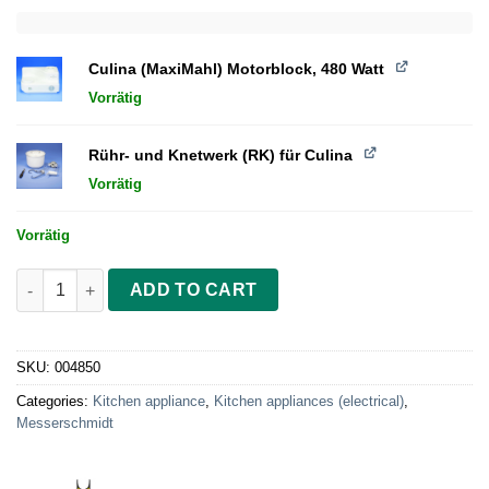
Culina (MaxiMahl) Motorblock, 480 Watt
Vorrätig
Rühr- und Knetwerk (RK) für Culina
Vorrätig
Vorrätig
Culina Motorblock + Rühr- und Knetwerk quantity
ADD TO CART
SKU:
004850
Categories:
Kitchen appliance
,
Kitchen appliances (electrical)
,
Messerschmidt