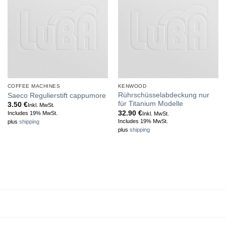
COFFEE MACHINES
KENWOOD
Rührschüsselabdeckung nur
Saeco Regulierstift cappumore
für Titanium Modelle
3.50
€
Inkl. MwSt.
32.90
€
Includes 19% MwSt.
Inkl. MwSt.
Includes 19% MwSt.
plus
shipping
plus
shipping