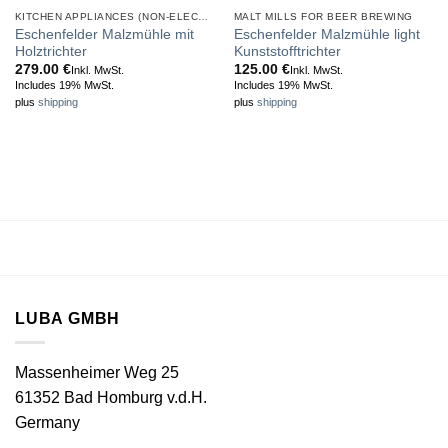
KITCHEN APPLIANCES (NON-ELECTRIC)
MALT MILLS FOR BEER BREWING
Eschenfelder Malzmühle mit
Eschenfelder Malzmühle light
Holztrichter
Kunststofftrichter
279.00
€
125.00
€
Inkl. MwSt.
Inkl. MwSt.
Includes 19% MwSt.
Includes 19% MwSt.
plus
shipping
plus
shipping
LUBA GMBH
Massenheimer Weg 25
61352 Bad Homburg v.d.H.
Germany