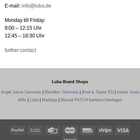
E-mail:
info@luba.de
Monday till Friday:
8:00 – 12:15 Uhr
12:45 – 16:30 Uhr
further contact
Luba Brand Shops
Angel Juicer Germany
|
Blendtec Germany
|
Brod & Taylor EU
|
hawos Grain
Mills
|
Luba
|
Madalga
|
Natural PATCH bamboo bandages
PayPal
Bank
Credit
Maestro
Rechung
Stripe
Visa
Transfer
Card