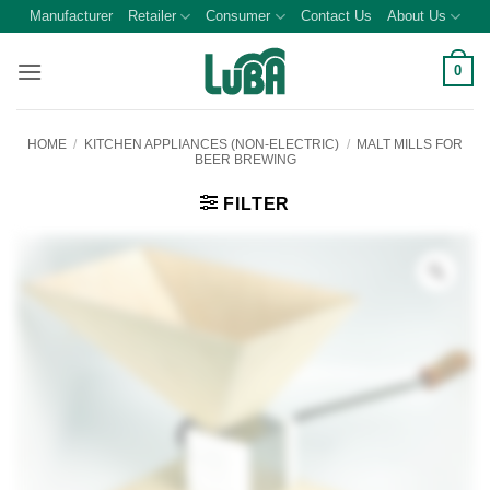
Skip
Manufacturer
Retailer
Consumer
Contact Us
About Us
to
content
0
HOME
/
KITCHEN APPLIANCES (NON-ELECTRIC)
/
MALT MILLS FOR
BEER BREWING
FILTER