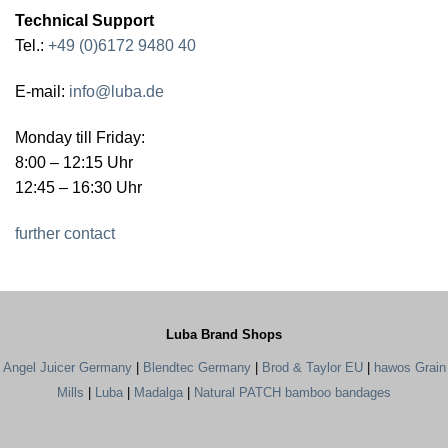
Technical Support
Tel.:
+49 (0)6172 9480 40
E-mail:
info@luba.de
Monday till Friday:
8:00 – 12:15 Uhr
12:45 – 16:30 Uhr
further contact
Luba Brand Shops
Angel Juicer Germany
|
Blendtec Germany
|
Brod & Taylor EU
|
hawos Grain
Mills
|
Luba
|
Madalga
|
Natural PATCH bamboo bandages