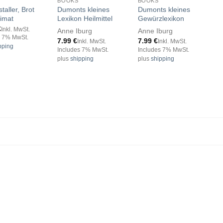
BOOKS
BOOKS
B
aller, Brot
Dumonts kleines
Dumonts kleines
-
imat
Lexikon Heilmittel
Gewürzlexikon
K
€
2
Inkl. MwSt.
Anne Iburg
Anne Iburg
s 7% MwSt.
I
7.99
€
7.99
€
Inkl. MwSt.
Inkl. MwSt.
pping
p
Includes 7% MwSt.
Includes 7% MwSt.
plus
shipping
plus
shipping