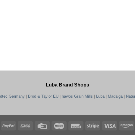
Luba Brand Shops
ndtec Germany
|
Brod & Taylor EU
|
hawos Grain Mills
|
Luba
|
Madalga
|
Natu
PayPal
Bank
Credit
Maestro
Rechung
Stripe
Visa
A
Transfer
Card