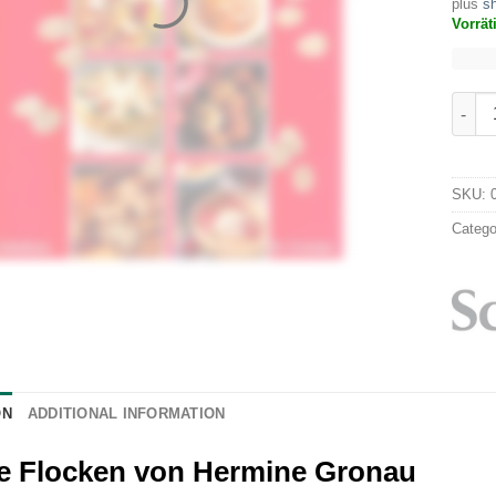
plus
sh
Vorrät
Frisc
SKU:
Catego
ON
ADDITIONAL INFORMATION
e Flocken von Hermine Gronau