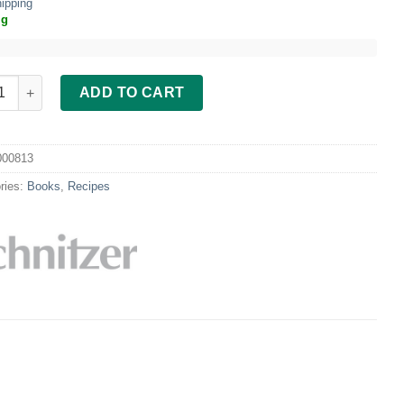
ipping
ig
he Flocken quantity
ADD TO CART
000813
ries:
Books
,
Recipes