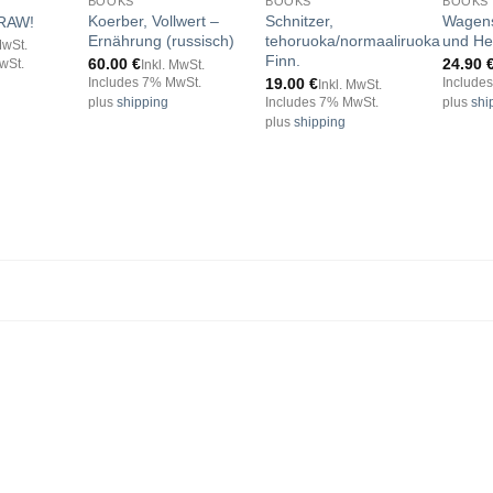
BOOKS
BOOKS
BOOKS
Koerber, Vollwert –
Schnitzer,
Wagenst
 RAW!
Ernährung (russisch)
tehoruoka/normaaliruoka
und He
MwSt.
Finn.
60.00
€
24.90
wSt.
Inkl. MwSt.
19.00
€
Includes 7% MwSt.
Include
Inkl. MwSt.
plus
shipping
Includes 7% MwSt.
plus
shi
plus
shipping