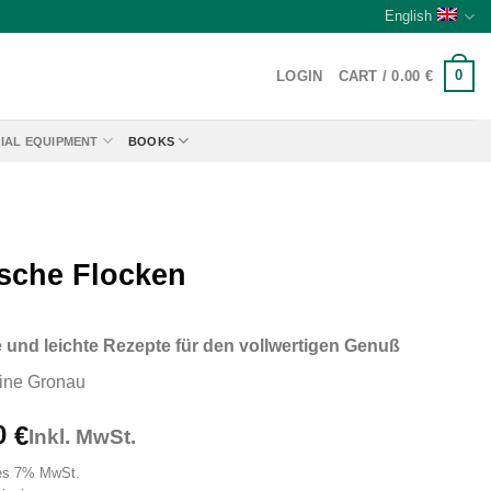
English
0
LOGIN
CART /
0.00
€
IAL EQUIPMENT
BOOKS
ische Flocken
 und leichte Rezepte für den vollwertigen Genuß
ine Gronau
0
€
Inkl. MwSt.
es 7% MwSt.