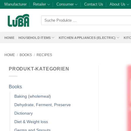
Skip
Manufacturer
Retailer
Consumer
Contact Us
About Us
to
content
Suche
Produkte
…
HOME
HOUSEHOLD ITEMS
KITCHEN APPLIANCES (ELECTRIC)
KIT
HOME
/
BOOKS
/
RECIPES
PRODUKT-KATEGORIEN
Books
Baking (wholemeal)
Dehydrate, Ferment, Preserve
Dictionary
Diet & Weight loss
Germs and Sprouts