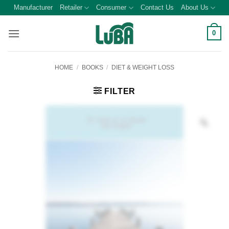
Skip
Manufacturer
Retailer
Consumer
Contact Us
About Us
to
content
0
HOME
/
BOOKS
/
DIET & WEIGHT LOSS
FILTER