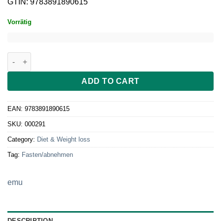
GTIN: 9783891890615
Vorrätig
Fasten - aber richtig! quantity
ADD TO CART
EAN:
9783891890615
SKU:
000291
Category:
Diet & Weight loss
Tag:
Fasten/abnehmen
emu
DESCRIPTION