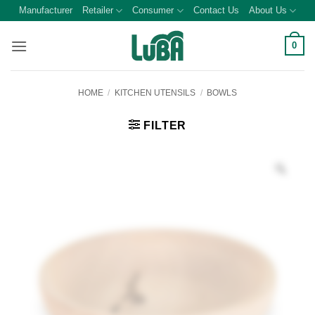
Skip
Manufacturer
Retailer
Consumer
Contact Us
About Us
to
content
0
HOME
/
KITCHEN UTENSILS
/
BOWLS
FILTER