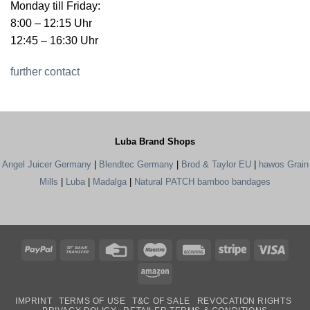
Monday till Friday:
8:00 – 12:15 Uhr
12:45 – 16:30 Uhr
further contact
Luba Brand Shops
Angel Juicer Germany
|
Blendtec Germany
|
Brod & Taylor EU
|
hawos Grain
Mills
|
Luba
|
Madalga
|
Natural PATCH bamboo bandages
PayPal
Bank
Credit
Maestro
Rechung
Stripe
Visa
Transfer
Card
Amazon
IMPRINT
TERMS OF USE
T&C OF SALE
REVOCATION RIGHTS