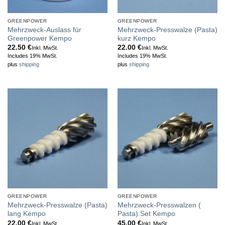
GREENPOWER
GREENPOWER
Mehrzweck-Auslass für
Mehrzweck-Presswalze (Pasta)
Greenpower Kempo
kurz Kempo
22.50
€
22.00
€
Inkl. MwSt.
Inkl. MwSt.
Includes 19% MwSt.
Includes 19% MwSt.
plus
shipping
plus
shipping
GREENPOWER
GREENPOWER
Mehrzweck-Presswalze (Pasta)
Mehrzweck-Presswalzen (
lang Kempo
Pasta) Set Kempo
22.00
€
45.00
€
Inkl. MwSt.
Inkl. MwSt.