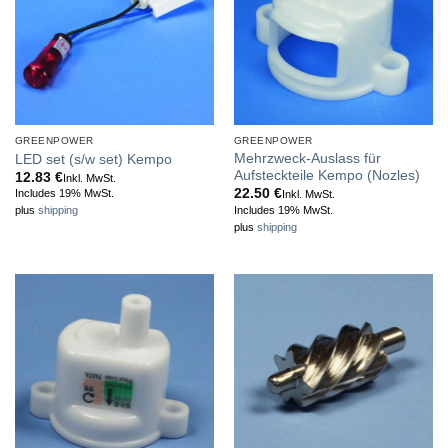
GREENPOWER
GREENPOWER
Mehrzweck-Auslass für
LED set (s/w set) Kempo
Aufsteckteile Kempo (Nozles)
12.83
€
Inkl. MwSt.
22.50
€
Includes 19% MwSt.
Inkl. MwSt.
Includes 19% MwSt.
plus
shipping
plus
shipping