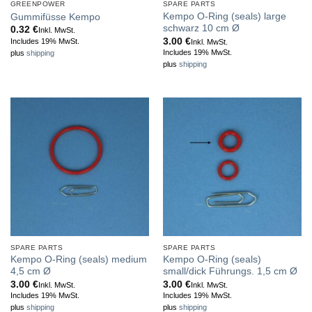
GREENPOWER
SPARE PARTS
Kempo O-Ring (seals) large
Gummifüsse Kempo
schwarz 10 cm Ø
0.32
€
Inkl. MwSt.
3.00
€
Includes 19% MwSt.
Inkl. MwSt.
Includes 19% MwSt.
plus
shipping
plus
shipping
SPARE PARTS
SPARE PARTS
Kempo O-Ring (seals) medium
Kempo O-Ring (seals)
4,5 cm Ø
small/dick Führungs. 1,5 cm Ø
3.00
€
3.00
€
Inkl. MwSt.
Inkl. MwSt.
Includes 19% MwSt.
Includes 19% MwSt.
plus
shipping
plus
shipping