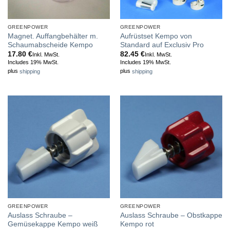
GREENPOWER
GREENPOWER
Magnet. Auffangbehälter m.
Aufrüstset Kempo von
Schaumabscheide Kempo
Standard auf Exclusiv Pro
17.80
€
82.45
€
Inkl. MwSt.
Inkl. MwSt.
Includes 19% MwSt.
Includes 19% MwSt.
plus
shipping
plus
shipping
GREENPOWER
GREENPOWER
Auslass Schraube –
Auslass Schraube – Obstkappe
Gemüsekappe Kempo weiß
Kempo rot