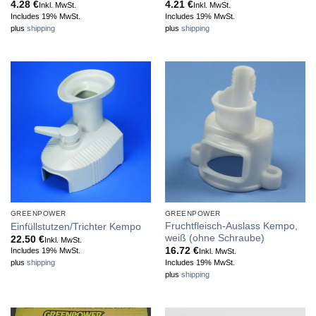
4.28
€
4.21
€
Inkl. MwSt.
Inkl. MwSt.
Includes 19% MwSt.
Includes 19% MwSt.
plus
shipping
plus
shipping
GREENPOWER
GREENPOWER
Fruchtfleisch-Auslass Kempo,
Einfüllstutzen/Trichter Kempo
weiß (ohne Schraube)
22.50
€
Inkl. MwSt.
16.72
€
Includes 19% MwSt.
Inkl. MwSt.
Includes 19% MwSt.
plus
shipping
plus
shipping