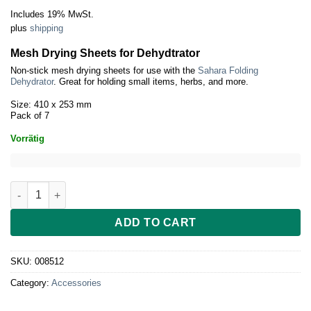
Includes 19% MwSt.
plus
shipping
Mesh Drying Sheets for Dehydtrator
Non-stick mesh drying sheets for use with the
Sahara Folding
Dehydrator
. Great for holding small items, herbs, and more.
Size: 410 x 253 mm
Pack of 7
Vorrätig
Mesh Drying Sheets (410 x 253 mm) for Sahara quantity
ADD TO CART
SKU:
008512
Category:
Accessories