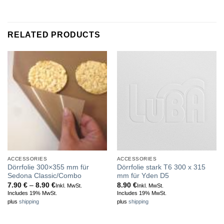
RELATED PRODUCTS
ACCESSORIES
ACCESSORIES
Dörrfolie 300×355 mm für
Dörrfolie stark T6 300 x 315
Sedona Classic/Combo
mm für Yden D5
Price
7.90
€
–
8.90
€
8.90
€
Inkl. MwSt.
Inkl. MwSt.
range:
Includes 19% MwSt.
Includes 19% MwSt.
7.90 €
plus
shipping
plus
shipping
through
8.90 €