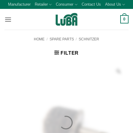
Skip
Manufacturer
Retailer
Consumer
Contact Us
About Us
to
content
0
HOME
/
SPARE PARTS
/
SCHNITZER
FILTER