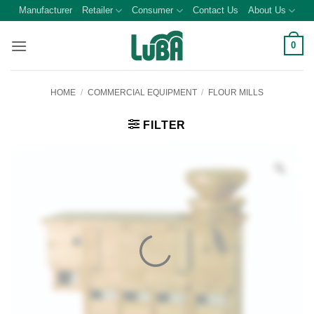
Skip
Manufacturer
Retailer
Consumer
Contact Us
About Us
to
content
0
HOME
/
COMMERCIAL EQUIPMENT
/
FLOUR MILLS
FILTER