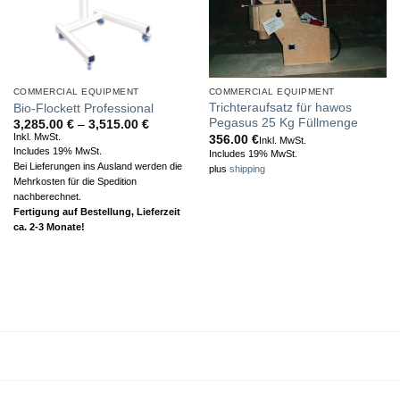
COMMERCIAL EQUIPMENT
COMMERCIAL EQUIPMENT
Trichteraufsatz für hawos
Bio-Flockett Professional
Pegasus 25 Kg Füllmenge
Price
3,285.00
€
–
3,515.00
€
range:
Inkl. MwSt.
356.00
€
Inkl. MwSt.
3,285.00 €
Includes 19% MwSt.
Includes 19% MwSt.
through
Bei Lieferungen ins Ausland werden die
plus
shipping
3,515.00 €
Mehrkosten für die Spedition
nachberechnet.
Fertigung auf Bestellung, Lieferzeit
ca. 2-3 Monate!