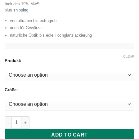
range:
Includes 19% MwSt.
34.99 €
plus
shipping
through
159.00 €
von ultrafein bis extragrob
auch für Gewürze
natürliche Optik bis edle Hochglanzlackierung
CLEAR
Produkt:
Größe:
Zassenhaus Pfeffer- / Salzmühle "Berlin" - Buche dunkel quanti
ADD TO CART