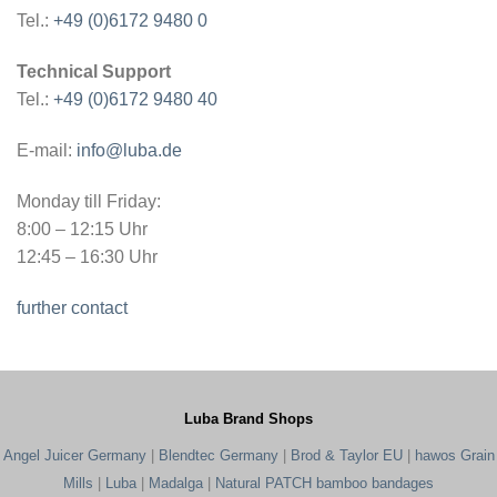
Tel.:
+49 (0)6172 9480 0
Technical Support
Tel.:
+49 (0)6172 9480 40
E-mail:
info@luba.de
Monday till Friday:
8:00 – 12:15 Uhr
12:45 – 16:30 Uhr
further contact
Luba Brand Shops
Angel Juicer Germany
|
Blendtec Germany
|
Brod & Taylor EU
|
hawos Grain
Mills
|
Luba
|
Madalga
|
Natural PATCH bamboo bandages