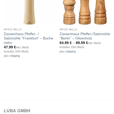
SPICE MILLS
SPICE MILLS
Zassenhaus Pfeffer- /
Zassenhaus Pfeffer-/Salzmühle
Salzmühle “Frankfurt” – Buche
“Berlin” – Olivenholz
natur
Price
64.99
€
–
89.99
€
Inkl. MwSt.
range:
47.99
€
Includes 19% MwSt.
Inkl. MwSt.
64.99 €
Includes 19% MwSt.
plus
shipping
through
89.99 €
plus
shipping
LUBA GMBH