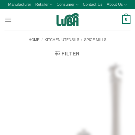
Skip
Manufacturer
Retailer
Consumer
Contact Us
About Us
to
content
0
HOME
/
KITCHEN UTENSILS
/
SPICE MILLS
FILTER