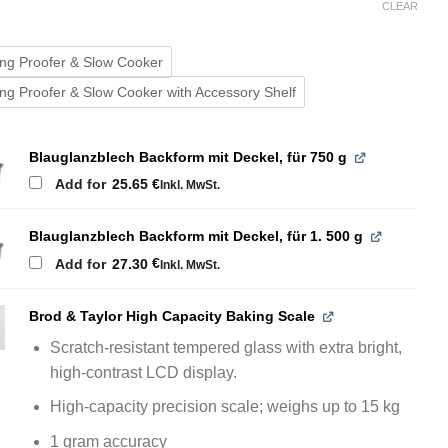
CLEAR
ing Proofer & Slow Cooker
ing Proofer & Slow Cooker with Accessory Shelf
Blauglanzblech Backform mit Deckel, für 750 g
€
Add for
25.65
Inkl. MwSt.
Blauglanzblech Backform mit Deckel, für 1. 500 g
€
Add for
27.30
Inkl. MwSt.
Brod & Taylor High Capacity Baking Scale
Scratch-resistant tempered glass with extra bright,
high-contrast LCD display.
High-capacity precision scale; weighs up to 15 kg
1 gram accuracy