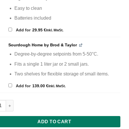
Easy to clean
Batteries included
€
Add for
29.95
Inkl. MwSt.
Sourdough Home by Brod & Taylor
Degree-by-degree setpoints from 5-50°C.
Fits a single 1 liter jar or 2 small jars.
Two shelves for flexible storage of small items.
€
Add for
139.00
Inkl. MwSt.
& Taylor Folding Proofer & Slow Cooker FP-205 quantity
ADD TO CART