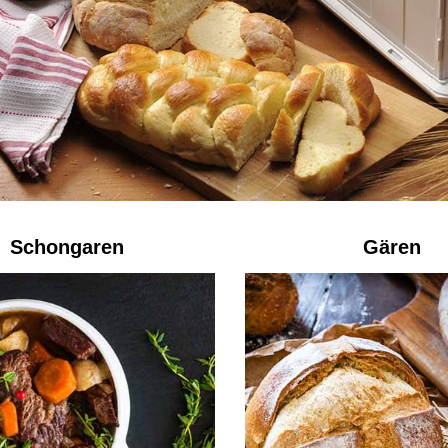
Schongaren
Gären