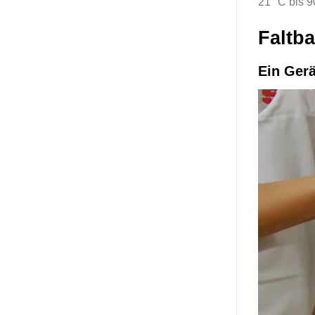
21 °C bis 9
Faltb
Ein Gerä