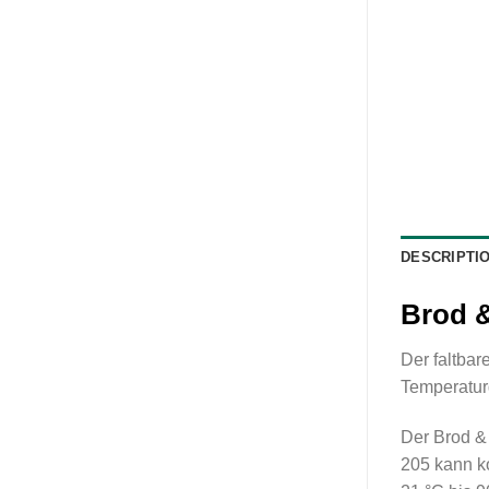
DESCRIPTI
Brod &
Der faltba
Temperatur
Der Brod & 
205 kann k