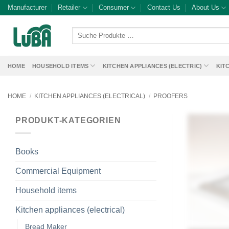
Skip
Manufacturer
Retailer
Consumer
Contact Us
About Us
to
content
Suche
Produkte
…
HOME
HOUSEHOLD ITEMS
KITCHEN APPLIANCES (ELECTRIC)
KIT
HOME
/
KITCHEN APPLIANCES (ELECTRICAL)
/
PROOFERS
PRODUKT-KATEGORIEN
Books
Commercial Equipment
Household items
Kitchen appliances (electrical)
Bread Maker