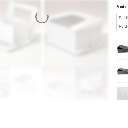
Model
Fold
Fold