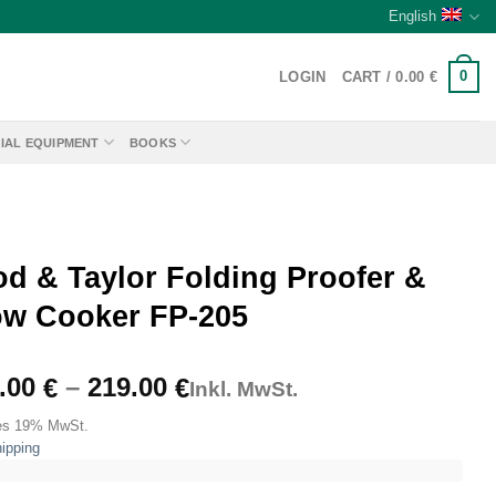
English
0
LOGIN
CART /
0.00
€
IAL EQUIPMENT
BOOKS
od & Taylor Folding Proofer &
ow Cooker FP-205
Price
.00
–
219.00
€
€
Inkl. MwSt.
range:
es 19% MwSt.
199.00 €
ipping
through
219.00 €