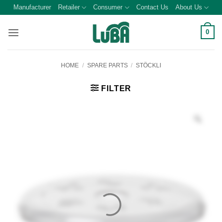
Skip
Manufacturer
Retailer
Consumer
Contact Us
About Us
to
content
0
HOME
/
SPARE PARTS
/
STÖCKLI
FILTER