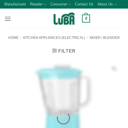
Skip
Manufacturer
Retailer
Consumer
Contact Us
About Us
to
content
0
HOME
/
KITCHEN APPLIANCES (ELECTRICAL)
/
MIXER / BLENDER
FILTER