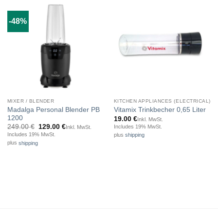
-48%
MIXER / BLENDER
KITCHEN APPLIANCES (ELECTRICAL)
Madalga Personal Blender PB
Vitamix Trinkbecher 0,65 Liter
1200
19.00
€
Inkl. MwSt.
Original
Current
249.00
€
129.00
€
Includes 19% MwSt.
Inkl. MwSt.
price
price
Includes 19% MwSt.
plus
shipping
was:
is:
plus
shipping
249.00 €.
129.00 €.