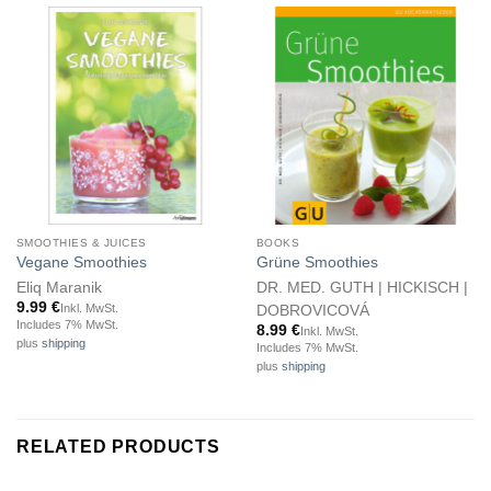
SMOOTHIES & JUICES
BOOKS
Vegane Smoothies
Grüne Smoothies
Eliq Maranik
DR. MED. GUTH | HICKISCH |
9.99
€
Inkl. MwSt.
DOBROVICOVÁ
Includes 7% MwSt.
8.99
€
Inkl. MwSt.
plus
shipping
Includes 7% MwSt.
plus
shipping
RELATED PRODUCTS