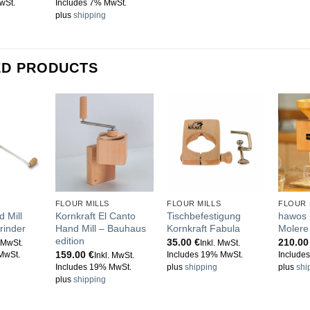
wSt.
Includes 7% MwSt.
plus
shipping
ED PRODUCTS
FLOUR MILLS
FLOUR MILLS
FLOUR 
 Mill
Kornkraft El Canto
Tischbefestigung
hawos
rinder
Hand Mill – Bauhaus
Kornkraft Fabula
Molere
edition
35.00
€
210.0
. MwSt.
Inkl. MwSt.
159.00
€
MwSt.
Includes 19% MwSt.
Include
Inkl. MwSt.
Includes 19% MwSt.
plus
shipping
plus
shi
plus
shipping