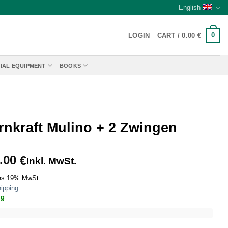
English
0
LOGIN
CART /
0.00
€
IAL EQUIPMENT
BOOKS
rnkraft Mulino + 2 Zwingen
.00
€
Inkl. MwSt.
es 19% MwSt.
ipping
ig