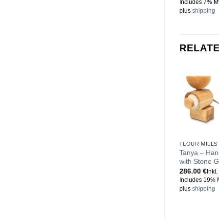
Includes 7% M
plus
shipping
RELAT
FLOUR MILLS
Tanya – Hand
with Stone G
286.00
€
Inkl
Includes 19% 
plus
shipping