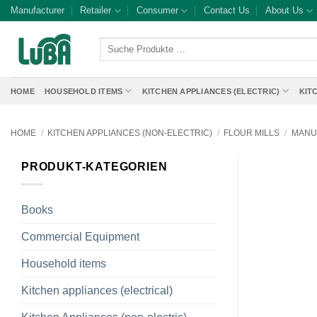
Skip
Manufacturer
Retailer
Consumer
Contact Us
About Us
to
content
Suche
Produkte
…
HOME
HOUSEHOLD ITEMS
KITCHEN APPLIANCES (ELECTRIC)
KIT
HOME
/
KITCHEN APPLIANCES (NON-ELECTRIC)
/
FLOUR MILLS
/
MANU
PRODUKT-KATEGORIEN
Books
Commercial Equipment
Household items
Kitchen appliances (electrical)