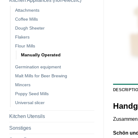
Kitchen Appliances (non-electric)
Attachments
Coffee Mills
Dough Sheeter
Flakers
Flour Mills
Manually Operated
Germination equipment
Malt Mills for Beer Brewing
Mincers
DESCRIPTI
Poppy Seed Mills
Universal slicer
Handge
Kitchen Utensils
Zusammen i
Sonstiges
Schön und