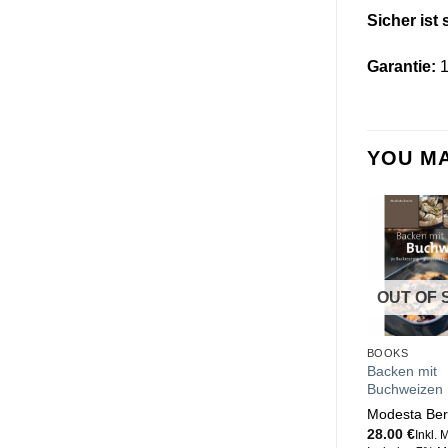
Sicher ist 
Garantie:
1
YOU MA
OUT OF 
BOOKS
Backen mit
Buchweizen
Modesta Ber
28.00
€
Inkl. 