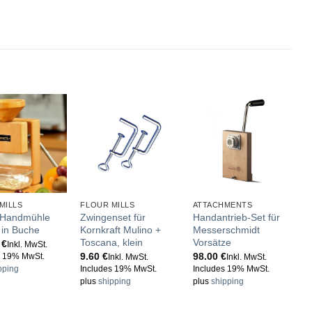
MILLS
FLOUR MILLS
ATTACHMENTS
F
 Handmühle
Zwingenset für
Handantrieb-Set für
G
 in Buche
Kornkraft Mulino +
Messerschmidt
c
Toscana, klein
Vorsätze
M
0
€
Inkl. MwSt.
9.60
€
98.00
€
1
s 19% MwSt.
Inkl. MwSt.
Inkl. MwSt.
pping
Includes 19% MwSt.
Includes 19% MwSt.
I
plus
shipping
plus
shipping
p