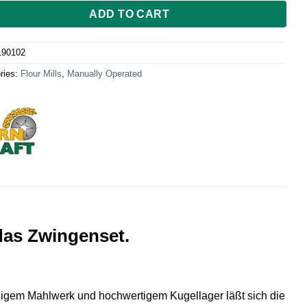
ADD TO CART
190102
ries:
Flour Mills
,
Manually Operated
das Zwingenset.
ähigem Mahlwerk und hochwertigem Kugellager läßt sich die