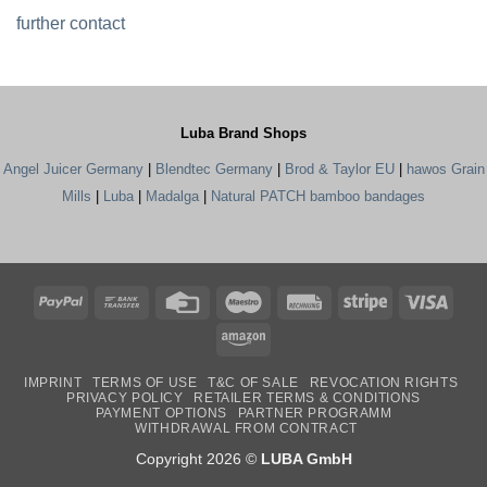
further contact
Luba Brand Shops
Angel Juicer Germany
|
Blendtec Germany
|
Brod & Taylor EU
|
hawos Grain
Mills
|
Luba
|
Madalga
|
Natural PATCH bamboo bandages
PayPal
Bank
Credit
Maestro
Rechung
Stripe
Visa
Transfer
Card
Amazon
IMPRINT
TERMS OF USE
T&C OF SALE
REVOCATION RIGHTS
PRIVACY POLICY
RETAILER TERMS & CONDITIONS
PAYMENT OPTIONS
PARTNER PROGRAMM
WITHDRAWAL FROM CONTRACT
Copyright 2026 ©
LUBA GmbH