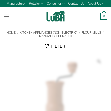
Skip
Manufacturer
Retailer
Consumer
Contact Us
About Us
to
content
0
HOME
/
KITCHEN APPLIANCES (NON-ELECTRIC)
/
FLOUR MILLS
/
MANUALLY OPERATED
FILTER