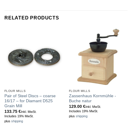
RELATED PRODUCTS
FLOUR MILLS
FLOUR MILLS
Pair of Steel Discs – coarse
Zassenhaus Kornmühle -
16/17 – for Diamant D525
Buche natur
Grain Mill
129.00
€
Inkl. MwSt.
133.75
€
Includes 19% MwSt.
Inkl. MwSt.
Includes 19% MwSt.
plus
shipping
plus
shipping