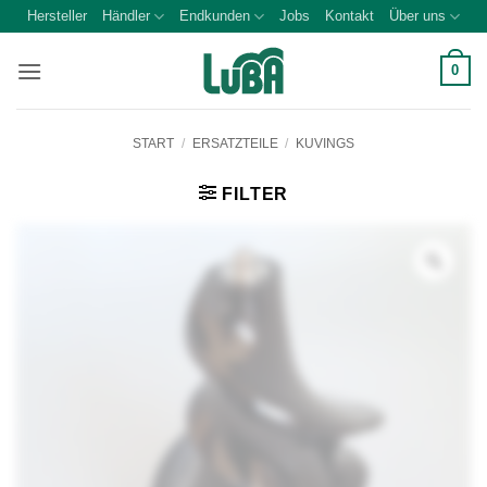
Zum
Hersteller
Händler
Endkunden
Jobs
Kontakt
Über uns
Inhalt
springen
0
START
/
ERSATZTEILE
/
KUVINGS
FILTER