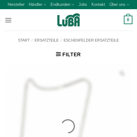
Zum
Hersteller
Händler
Endkunden
Jobs
Kontakt
Über uns
Inhalt
springen
0
START
/
ERSATZTEILE
/
ESCHENFELDER ERSATZTEILE
FILTER