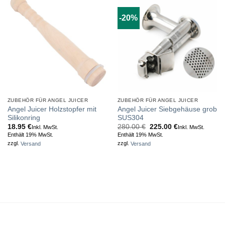
-20%
ZUBEHÖR FÜR ANGEL JUICER
ZUBEHÖR FÜR ANGEL JUICER
Angel Juicer Holzstopfer mit
Angel Juicer Siebgehäuse grob
Silikonring
SUS304
Ursprünglicher
Aktueller
18.95
€
280.00
€
225.00
€
Inkl. MwSt.
Inkl. MwSt.
Preis
Preis
Enthält 19% MwSt.
Enthält 19% MwSt.
war:
ist:
zzgl.
Versand
zzgl.
Versand
280.00 €
225.00 €.