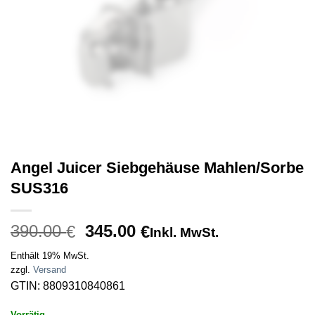
Angel Juicer Siebgehäuse Mahlen/Sorbe
SUS316
Ursprünglicher
Aktueller
390.00
345.00
€
€
Inkl. MwSt.
Preis
Preis
Enthält 19% MwSt.
war:
ist:
zzgl.
Versand
390.00 €
345.00 €.
GTIN: 8809310840861
Vorrätig