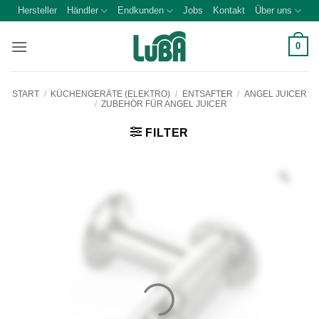
Zum
Hersteller
Händler
Endkunden
Jobs
Kontakt
Über uns
Inhalt
springen
0
START
/
KÜCHENGERÄTE (ELEKTRO)
/
ENTSAFTER
/
ANGEL JUICER
/
ZUBEHÖR FÜR ANGEL JUICER
FILTER