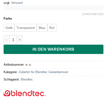
war:
ist:
zzgl.
Versand
209.00 €
199.00 €.
ZURÜCKSETZEN
Farbe
Gelb
Transparent
Blau
Rot
Blendtec Commercial Fourside Jar Menge
IN DEN WARENKORB
Artikelnummer:
n. v.
Kategorie:
Zubehör für Blendtec Gewerbemixer
Schlagwort:
Blendtec