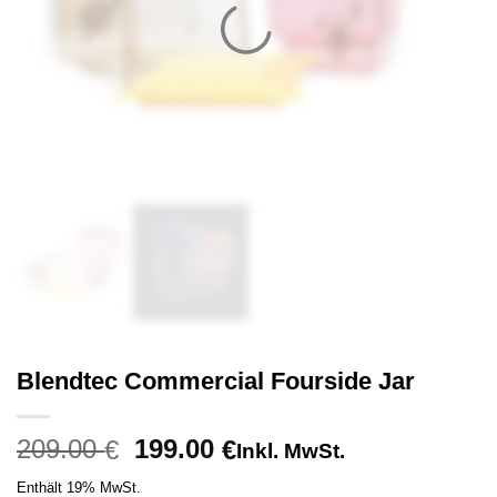
Blendtec Commercial Fourside Jar
Ursprünglicher
Aktueller
209.00
199.00
€
€
Inkl. MwSt.
Preis
Preis
Enthält 19% MwSt.