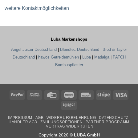
weitere Kontaktmöglichkeiten
Luba Markenshops
Angel Juicer Deutschland
|
Blendtec Deutschland
|
Brod & Taylor
Deutschland
|
hawos Getreidemühlen
|
Luba
|
Madalga
|
PATCH
Bambuspflaster
PayPal
Bank
Credit
Maestro
Rechung
Stripe
Visa
Transfer
Card
Amazon
IMPRESSUM
AGB
WIDERRUFSBELEHRUNG
DATENSCHUTZ
HÄNDLER AGB
ZAHLUNGSOPTIONEN
PARTNER PROGRAMM
VERTRAG WIDERRUFEN
Copyright 2026 ©
LUBA GmbH