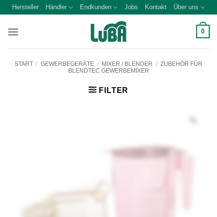
Zum
Hersteller
Händler
Endkunden
Jobs
Kontakt
Über uns
Inhalt
springen
0
START
/
GEWERBEGERÄTE
/
MIXER / BLENDER
/
ZUBEHÖR FÜR
BLENDTEC GEWERBEMIXER
FILTER