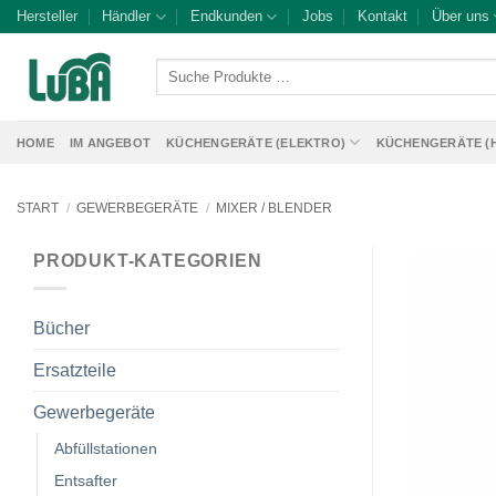
Zum
Hersteller
Händler
Endkunden
Jobs
Kontakt
Über uns
Inhalt
springen
Suche
Produkte
…
HOME
IM ANGEBOT
KÜCHENGERÄTE (ELEKTRO)
KÜCHENGERÄTE (
START
/
GEWERBEGERÄTE
/
MIXER / BLENDER
PRODUKT-KATEGORIEN
Bücher
Ersatzteile
Gewerbegeräte
Abfüllstationen
Entsafter