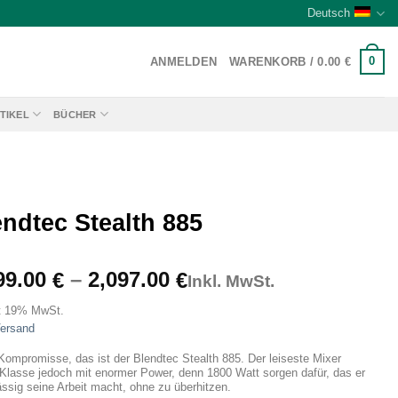
Deutsch
0
ANMELDEN
WARENKORB /
0.00
€
TIKEL
BÜCHER
ndtec Stealth 885
Preisspanne:
99.00
–
2,097.00
€
€
Inkl. MwSt.
1,799.00 €
t 19% MwSt.
bis
ersand
2,097.00 €
Kompromisse, das ist der Blendtec Stealth 885. Der leiseste Mixer
 Klasse jedoch mit enormer Power, denn 1800 Watt sorgen dafür, das er
ässig seine Arbeit macht, ohne zu überhitzen.