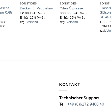
SONSTIGES
SONSTIGES
SONST
tasche
Gläserk
Deckel für Veggiefino
Yden Ölpresse
her 0,65
Gläser
12.00
€
399.00
€
Inkl. MwSt.
Inkl. MwSt.
DF 40
Enthält 19% MwSt.
Enthält 19% MwSt.
10.00
zzgl.
Versand
zzgl.
Versand
MwSt.
wSt.
Enthält
zzgl.
Ve
KONTAKT
Technischer Support
Tel.:
+49 (0)6172 9480 40