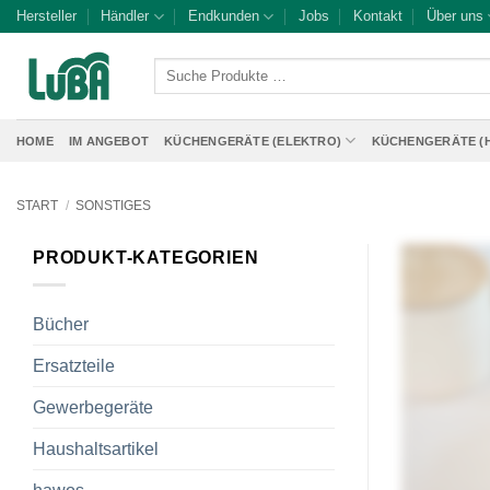
Zum
Hersteller
Händler
Endkunden
Jobs
Kontakt
Über uns
Inhalt
springen
Suche
Produkte
…
HOME
IM ANGEBOT
KÜCHENGERÄTE (ELEKTRO)
KÜCHENGERÄTE (
START
/
SONSTIGES
PRODUKT-KATEGORIEN
Bücher
Ersatzteile
Gewerbegeräte
Haushaltsartikel