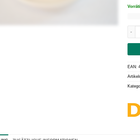
Vorrät
Bread
EAN:
Artike
Katego