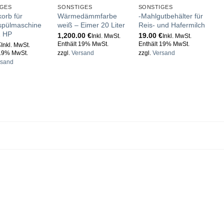
IGES
SONSTIGES
SONSTIGES
S
orb für
Wärmedämmfarbe
-Mahlgutbehälter für
G
spülmaschine
weiß – Eimer 20 Liter
Reis- und Hafermilch
V
1 HP
1,200.00
€
19.00
€
1
Inkl. MwSt.
Inkl. MwSt.
€
Enthält 19% MwSt.
Enthält 19% MwSt.
E
Inkl. MwSt.
 19% MwSt.
zzgl.
Versand
zzgl.
Versand
z
rsand