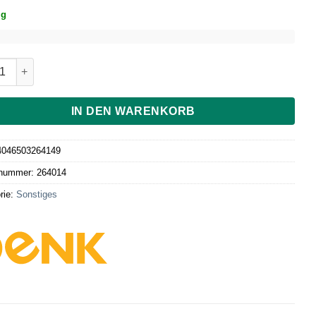
ig
&Cake - Die einzigartige Backplatte - rund Menge
IN DEN WARENKORB
4046503264149
lnummer:
264014
rie:
Sonstiges