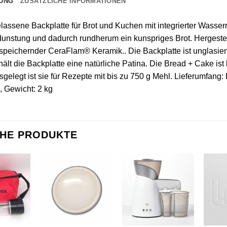
UNG
ZUSÄTZLICHE INFORMATIONEN
lassene Backplatte für Brot und Kuchen mit integrierter Wasser
nstung und dadurch rundherum ein kunspriges Brot. Hergestellt
eichernder CeraFlam® Keramik.. Die Backplatte ist unglasiert
ält die Backplatte eine natürliche Patina. Die Bread + Cake ist
gelegt ist sie für Rezepte mit bis zu 750 g Mehl. Lieferumfang
, Gewicht: 2 kg
CHE PRODUKTE