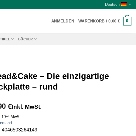
Deutsch
0
ANMELDEN
WARENKORB /
0.00
€
TIKEL
BÜCHER
ead&Cake – Die einzigartige
ckplatte – rund
90
€
Inkl. MwSt.
t 19% MwSt.
ersand
: 4046503264149