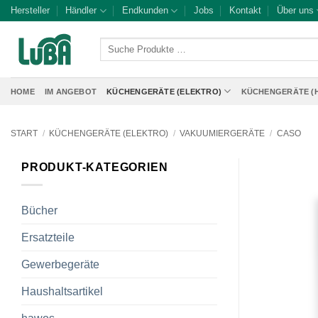
Zum
Hersteller
Händler
Endkunden
Jobs
Kontakt
Über uns
Inhalt
springen
Suche
Produkte
…
HOME
IM ANGEBOT
KÜCHENGERÄTE (ELEKTRO)
KÜCHENGERÄTE (
START
/
KÜCHENGERÄTE (ELEKTRO)
/
VAKUUMIERGERÄTE
/
CASO
PRODUKT-KATEGORIEN
Bücher
Ersatzteile
Gewerbegeräte
Haushaltsartikel