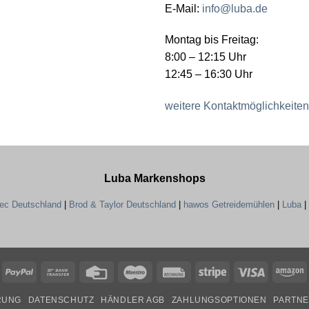
E-Mail:
info@luba.de
Montag bis Freitag:
8:00 – 12:15 Uhr
12:45 – 16:30 Uhr
weitere Kontaktmöglichkeiten
Luba Markenshops
tec Deutschland
|
Brod & Taylor Deutschland
|
hawos Getreidemühlen
|
Luba
|
PayPal
Bank
Credit
Maestro
Rechung
Stripe
Visa
A
Transfer
Card
RUNG
DATENSCHUTZ
HÄNDLER AGB
ZAHLUNGSOPTIONEN
PARTN