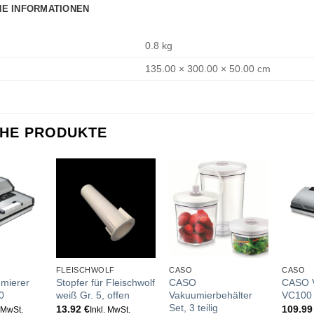
HE INFORMATIONEN
0.8 kg
135.00 × 300.00 × 50.00 cm
CHE PRODUKTE
FLEISCHWOLF
CASO
CASO
mierer
Stopfer für Fleischwolf
CASO
CASO 
0
weiß Gr. 5, offen
Vakuumierbehälter
VC100
Set, 3 teilig
13.92
€
109.9
. MwSt.
Inkl. MwSt.