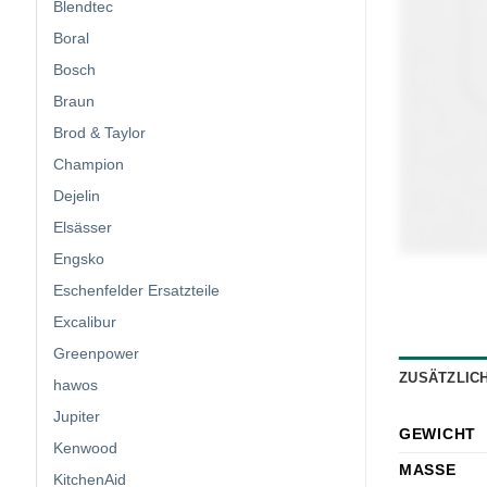
Blendtec
Boral
Bosch
Braun
Brod & Taylor
Champion
Dejelin
Elsässer
Engsko
Eschenfelder Ersatzteile
Excalibur
Greenpower
ZUSÄTZLIC
hawos
Jupiter
GEWICHT
Kenwood
MASSE
KitchenAid