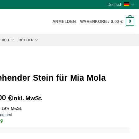
Deutsch
0
ANMELDEN
WARENKORB /
0.00
€
TIKEL
BÜCHER
ehender Stein für Mia Mola
00
€
Inkl. MwSt.
t 19% MwSt.
ersand
ig