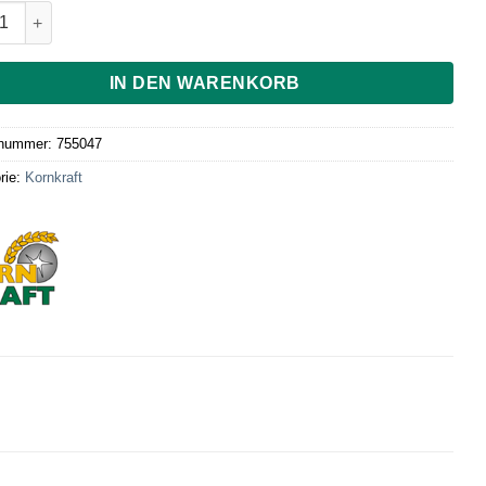
nder Stein für Mia Mola Menge
IN DEN WARENKORB
lnummer:
755047
rie:
Kornkraft