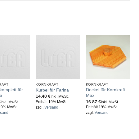
RAFT
KORNKRAFT
KORNKRAFT
K
komplett für
Deckel für Kornkraft
d
Kurbel für Farina
a
Max
F
14.40
€
Inkl. MwSt.
€
16.87
€
2
Enthält 19% MwSt.
Inkl. MwSt.
Inkl. MwSt.
 19% MwSt.
Enthält 19% MwSt.
E
zzgl.
Versand
rsand
zzgl.
Versand
z