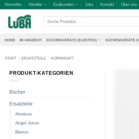
Zum
Hersteller
Händler
Endkunden
Jobs
Kontakt
Über uns
Inhalt
springen
Suche
Produkte
…
HOME
IM ANGEBOT
KÜCHENGERÄTE (ELEKTRO)
KÜCHENGERÄTE (
START
/
ERSATZTEILE
/
KORNKRAFT
PRODUKT-KATEGORIEN
Bücher
Ersatzteile
Alnatura
Angel Juicer
Bianco