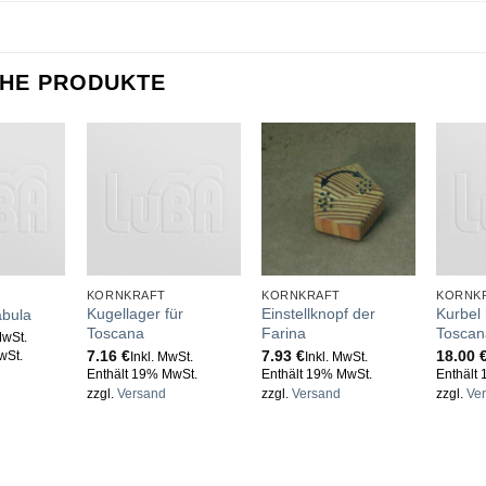
CHE PRODUKTE
KORNKRAFT
KORNKRAFT
KORNK
Kugellager für
Einstellknopf der
Kurbel 
abula
Toscana
Farina
Toscan
MwSt.
7.16
€
7.93
€
18.00
wSt.
Inkl. MwSt.
Inkl. MwSt.
Enthält 19% MwSt.
Enthält 19% MwSt.
Enthält
zzgl.
Versand
zzgl.
Versand
zzgl.
Ve