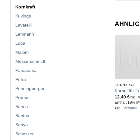
Kornkraft
Kuvings
ÄHNLI
Lavatelli
Lehmann
Luba
Malom
Messerschmidt
Panasonic
Pefra
KORNKRAFT
Penningberger
Kurbel für F
12.40
€
Promat
Inkl. 
Enthält 19% M
Saeco
zzgl.
Versand
Santos
Sanyo
Schnitzer