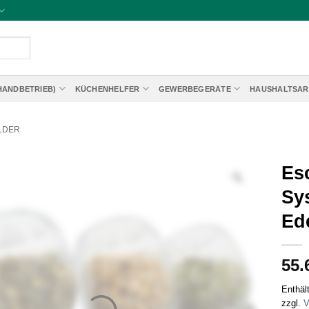
HANDBETRIEB)
KÜCHENHELFER
GEWERBEGERÄTE
HAUSHALTSAR
LDER
Es
Sys
Ede
55.
Enthäl
zzgl.
V