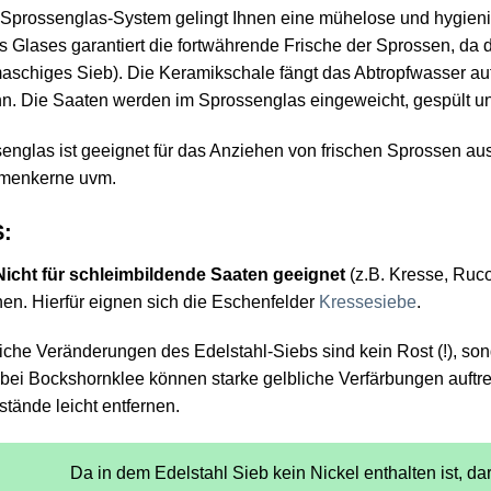
 Sprossenglas-System gelingt Ihnen eine mühelose und hygien
s Glases garantiert die fortwährende Frische der Sprossen, da 
aschiges Sieb). Die Keramikschale fängt das Abtropfwasser auf
n. Die Saaten werden im Sprossenglas eingeweicht, gespült un
nglas ist geeignet für das Anziehen von frischen Sprossen aus
menkerne uvm.
:
icht für schleimbildende Saaten geeignet
(z.B. Kresse, Ruc
en. Hierfür eignen sich die Eschenfelder
Kressesiebe
.
iche Veränderungen des Edelstahl-Siebs sind kein Rost (!), so
ei Bockshornklee können starke gelbliche Verfärbungen auftret
tände leicht entfernen.
Da in dem Edelstahl Sieb kein Nickel enthalten ist, dar