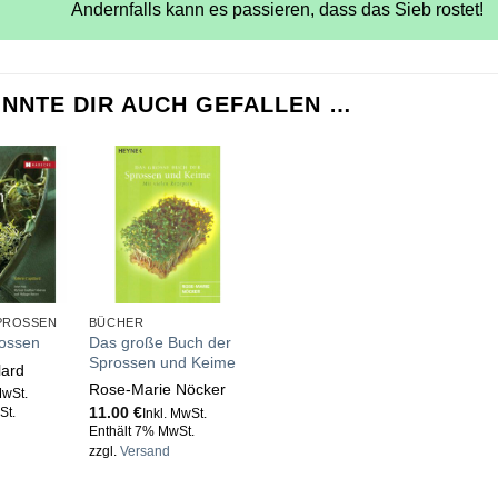
Andernfalls kann es passieren, dass das Sieb rostet!
NNTE DIR AUCH GEFALLEN …
PROSSEN
BÜCHER
Das große Buch der
ossen
Sprossen und Keime
lard
Rose-Marie Nöcker
MwSt.
11.00
€
St.
Inkl. MwSt.
Enthält 7% MwSt.
zzgl.
Versand