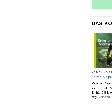
DAS KÖ
KEIME UND S
Keime & Spr
Valérie Cupil
22.00
€
Inkl. 
Enthält 7% Mw
zzgl.
Versand