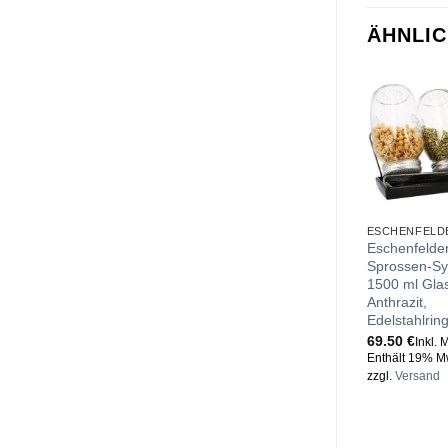
ÄHNLI
ESCHENFELD
Eschenfelder
Sprossen-S
1500 ml Gla
Anthrazit,
Edelstahlrin
69.50
€
Inkl. 
Enthält 19% M
zzgl.
Versand