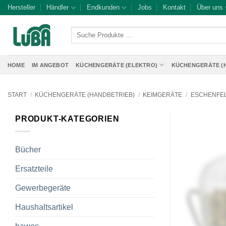
Zum
Hersteller
Händler
Endkunden
Jobs
Kontakt
Über uns
Inhalt
springen
Suche
Produkte
…
HOME
IM ANGEBOT
KÜCHENGERÄTE (ELEKTRO)
KÜCHENGERÄTE (
START
/
KÜCHENGERÄTE (HANDBETRIEB)
/
KEIMGERÄTE
/
ESCHENFE
PRODUKT-KATEGORIEN
Bücher
Ersatzteile
Gewerbegeräte
Haushaltsartikel