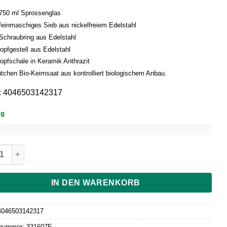
 750 ml Sprossenglas
 feinmaschiges Sieb aus nickelfreiem Edelstahl
 Schraubring aus Edelstahl
opfgestell aus Edelstahl
ropfschale in Keramik Anthrazit
ütchen Bio-Keimsaat aus kontrolliert biologischem Anbau.
: 4046503142317
ig
nfelder 3er-Sprossen-System 750 ml Glas, Anthrazit, Edelstahlri
IN DEN WARENKORB
4046503142317
lnummer:
331607E