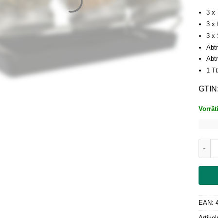
3 x
3 x
3 x
Abtr
Abt
1 T
GTIN
Vorrät
Esche
EAN:
Artike