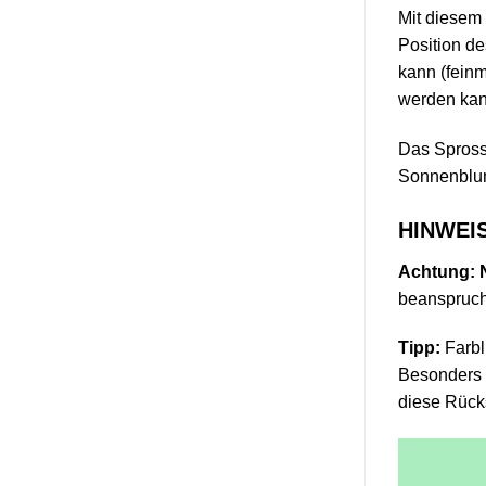
Mit diesem
Position de
kann (feinm
werden kan
Das Sprosse
Sonnenblu
HINWEIS
Achtung: N
beanspruch
Tipp:
Farbl
Besonders b
diese Rücks