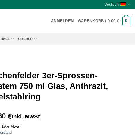
Deutsch
0
ANMELDEN
WARENKORB /
0.00
€
TIKEL
BÜCHER
chenfelder 3er-Sprossen-
tem 750 ml Glas, Anthrazit,
lstahlring
60
€
Inkl. MwSt.
t 19% MwSt.
ersand