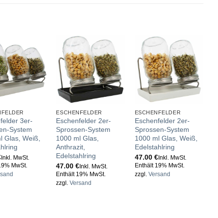
NFELDER
ESCHENFELDER
ESCHENFELDER
E
felder 3er-
Eschenfelder 2er-
Eschenfelder 2er-
E
en-System
Sprossen-System
Sprossen-System
S
l Glas, Weiß,
1000 ml Glas,
1000 ml Glas, Weiß,
m
hlring
Anthrazit,
Edelstahlring
1
Edelstahlring
€
47.00
€
E
Inkl. MwSt.
Inkl. MwSt.
47.00
€
 19% MwSt.
Enthält 19% MwSt.
z
Inkl. MwSt.
rsand
Enthält 19% MwSt.
zzgl.
Versand
zzgl.
Versand