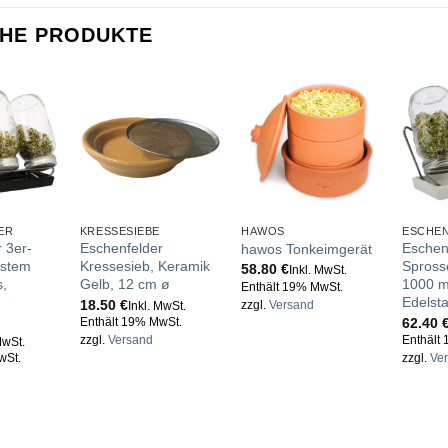
CHE PRODUKTE
ER
KRESSESIEBE
HAWOS
ESCHE
 3er-
Eschenfelder
Eschen
hawos Tonkeimgerät
ystem
Kressesieb, Keramik
Spross
58.80
€
Inkl. MwSt.
s,
Gelb, 12 cm ø
1000 m
Enthält 19% MwSt.
Edelsta
18.50
€
zzgl.
Versand
Inkl. MwSt.
g
62.40
Enthält 19% MwSt.
zzgl.
Versand
Enthält
MwSt.
wSt.
zzgl.
Ve