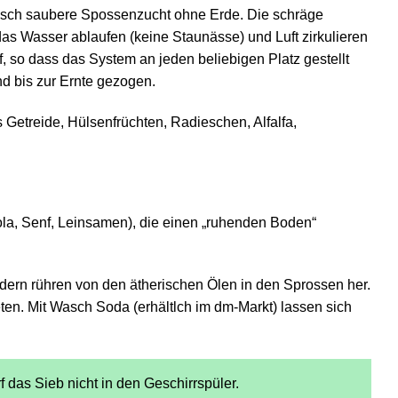
isch saubere Spossenzucht ohne Erde. Die schräge
das Wasser ablaufen (keine Staunässe) und Luft zirkulieren
, so dass das System an jeden beliebigen Platz gestellt
d bis zur Ernte gezogen.
 Getreide, Hülsenfrüchten, Radieschen, Alfalfa,
ola, Senf, Leinsamen), die einen „ruhenden Boden“
ndern rühren von den ätherischen Ölen in den Sprossen her.
en. Mit Wasch Soda (erhältlch im dm-Markt) lassen sich
f das Sieb nicht in den Geschirrspüler.