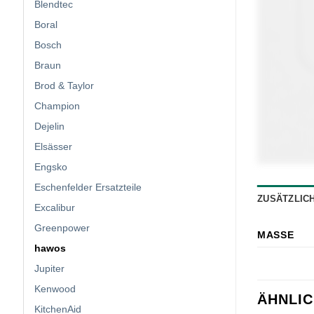
Blendtec
Boral
Bosch
Braun
Brod & Taylor
Champion
Dejelin
Elsässer
Engsko
Eschenfelder Ersatzteile
ZUSÄTZLIC
Excalibur
Greenpower
MASSE
hawos
Jupiter
Kenwood
ÄHNLI
KitchenAid