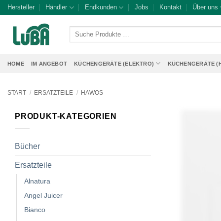
Zum
Hersteller
Händler
Endkunden
Jobs
Kontakt
Über uns
Inhalt
springen
Suche
Produkte
…
HOME
IM ANGEBOT
KÜCHENGERÄTE (ELEKTRO)
KÜCHENGERÄTE (
START
/
ERSATZTEILE
/
HAWOS
PRODUKT-KATEGORIEN
Bücher
Ersatzteile
Alnatura
Angel Juicer
Bianco