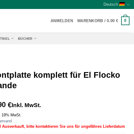
Deutsch
0
ANMELDEN
WARENKORB /
0.00
€
TIKEL
BÜCHER
ntplatte komplett für El Flocko
ande
90
€
Inkl. MwSt.
t 19% MwSt.
ersand
l Ausverkauft, bitte kontaktieren Sie uns für ungefähres Lieferdatum