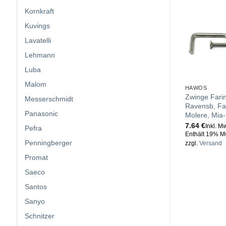
Kornkraft
Kuvings
Lavatelli
Lehmann
Luba
Malom
HAWOS
Zwinge Farin
Messerschmidt
Ravensb, Fa
Panasonic
Molere, Mia
7.64
€
Inkl. M
Pefra
Enthält 19% M
Penningberger
zzgl.
Versand
Promat
Saeco
Santos
Sanyo
Schnitzer