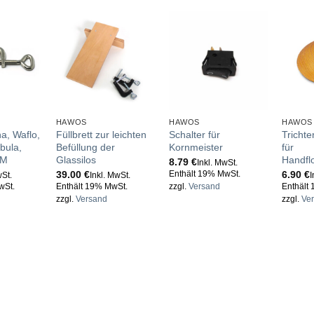
HAWOS
HAWOS
HAWOS
a, Waflo,
Füllbrett zur leichten
Schalter für
Trichte
bula,
Befüllung der
Kornmeister
für
-M
Glassilos
Handfl
8.79
€
Inkl. MwSt.
39.00
€
6.90
€
Enthält 19% MwSt.
wSt.
Inkl. MwSt.
I
wSt.
Enthält 19% MwSt.
zzgl.
Versand
Enthält
zzgl.
Versand
zzgl.
Ve