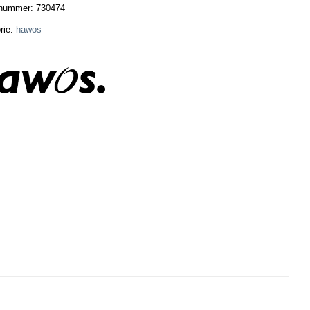
lnummer:
730474
rie:
hawos