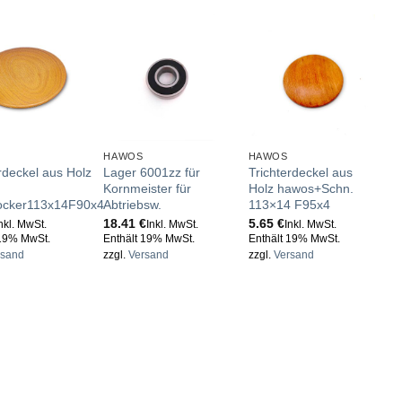
HAWOS
HAWOS
H
rdeckel aus Holz
Lager 6001zz für
Trichterdeckel aus
B
Kornmeister für
Holz hawos+Schn.
1
ocker113x14F90x4
Abtriebsw.
113×14 F95x4
E
18.41
€
5.65
€
z
nkl. MwSt.
Inkl. MwSt.
Inkl. MwSt.
 19% MwSt.
Enthält 19% MwSt.
Enthält 19% MwSt.
rsand
zzgl.
Versand
zzgl.
Versand