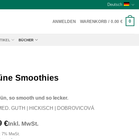
Deutsch
0
ANMELDEN
WARENKORB /
0.00
€
TIKEL
BÜCHER
üne Smoothies
ün, so smooth und so lecker.
MED. GUTH | HICKISCH | DOBROVICOVÁ
9
€
Inkl. MwSt.
t 7% MwSt.