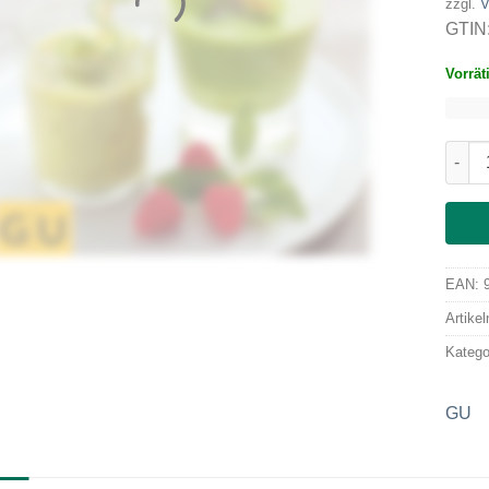
zzgl.
V
GTIN
Vorrät
Grüne
EAN:
Artike
Katego
GU