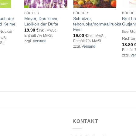
BÜCHER
BÜCHER
BÜCHE
uch der
Meyer, Das kleine
Schnitzer,
Brot b
d Keime
Lexikon der Düfte
tehoruoka/normaaliruoka
Gutjahr
Finn.
19.90
€
Inkl. MwSt.
Nöcker
Ilse Gu
19.00
€
Enthält 7% MwSt.
Inkl. MwSt.
Richter
MwSt.
zzgl.
Versand
Enthält 7% MwSt.
St.
18.80
zzgl.
Versand
Enthält
zzgl.
Ve
KONTAKT