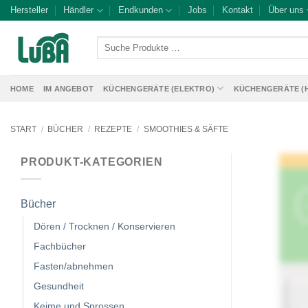
Zum
Hersteller
Händler
Endkunden
Jobs
Kontakt
Über uns
Inhalt
springen
Suche
Produkte
…
HOME
IM ANGEBOT
KÜCHENGERÄTE (ELEKTRO)
KÜCHENGERÄTE (
START
/
BÜCHER
/
REZEPTE
/
SMOOTHIES & SÄFTE
PRODUKT-KATEGORIEN
Bücher
Dören / Trocknen / Konservieren
Fachbücher
Fasten/abnehmen
Gesundheit
Keime und Sprossen