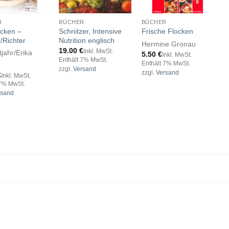
R
BÜCHER
BÜCHER
R
acken –
Schnitzer, Intensive
K
Frische Flocken
/Richter
Nutrition englisch
V
Hermine Gronau
19.00
€
1
Inkl. MwSt.
tjahr/Erika
5.50
€
Inkl. MwSt.
Enthält 7% MwSt.
E
Enthält 7% MwSt.
zzgl.
Versand
z
zzgl.
Versand
€
Inkl. MwSt.
 7% MwSt.
rsand