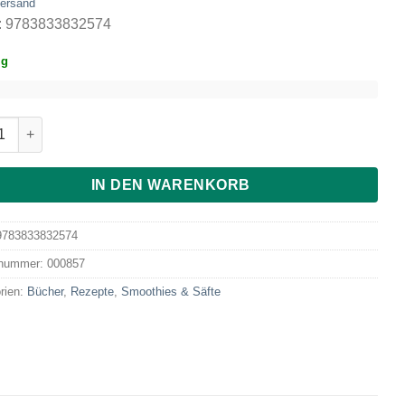
ersand
: 9783833832574
ig
 Smoothies Menge
IN DEN WARENKORB
9783833832574
lnummer:
000857
rien:
Bücher
,
Rezepte
,
Smoothies & Säfte