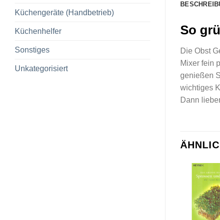
BESCHREIB
Küchengeräte (Handbetrieb)
So grü
Küchenhelfer
Sonstiges
Die Obst Ge
Mixer fein 
Unkategorisiert
genießen Si
wichtiges 
Dann lieben
ÄHNLI