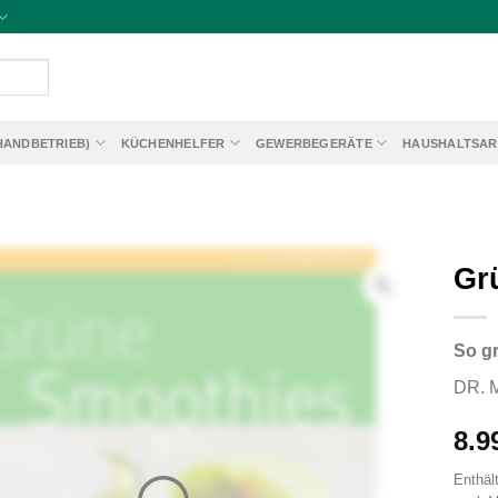
HANDBETRIEB)
KÜCHENHELFER
GEWERBEGERÄTE
HAUSHALTSAR
Gr
So gr
DR. 
8.9
Enthäl