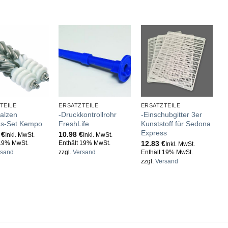
TEILE
ERSATZTEILE
ERSATZTEILE
E
alzen
-Druckkontrollrohr
-Einschubgitter 3er
-
ngs-Set Kempo
FreshLife
Kunststoff für Sedona
R
Express
R
0
€
10.98
€
Inkl. MwSt.
Inkl. MwSt.
12.83
€
2
 19% MwSt.
Enthält 19% MwSt.
Inkl. MwSt.
rsand
zzgl.
Versand
Enthält 19% MwSt.
E
zzgl.
Versand
z