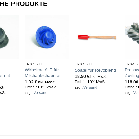
CHE PRODUKTE
ERSATZTEILE
ERSATZTEILE
ERSATZ
Wirbelrad ALT für
Pressw
Spatel für Revoblend
r mit
Milchaufschäumer
Zwilli
18.90
€
Inkl. MwSt.
1.02
€
118.0
Enthält 19% MwSt.
Inkl. MwSt.
Enthält 19% MwSt.
Enthält
zzgl.
Versand
wSt.
wSt.
zzgl.
Versand
zzgl.
Ve