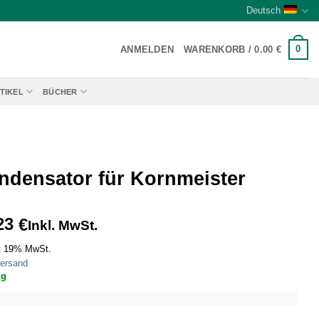
Deutsch
0
ANMELDEN
WARENKORB /
0.00
€
TIKEL
BÜCHER
ndensator für Kornmeister
23
€
Inkl. MwSt.
t 19% MwSt.
ersand
ig