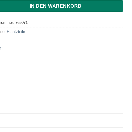
IN DEN WARENKORB
lnummer:
765071
rie:
Ersatzteile
el