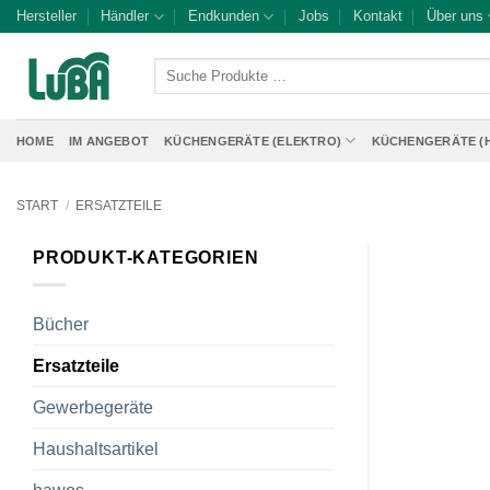
Zum
Hersteller
Händler
Endkunden
Jobs
Kontakt
Über uns
Inhalt
springen
Suche
Produkte
…
HOME
IM ANGEBOT
KÜCHENGERÄTE (ELEKTRO)
KÜCHENGERÄTE (
START
/
ERSATZTEILE
PRODUKT-KATEGORIEN
Bücher
Ersatzteile
Gewerbegeräte
Haushaltsartikel