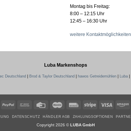
Montag bis Freitag:
8:00 – 12:15 Uhr
12:45 – 16:30 Uhr
weitere Kontaktmöglichkeiten
Luba Markenshops
tec Deutschland
|
Brod & Taylor Deutschland
|
hawos Getreidemühlen
|
Luba
|
PayPal
Bank
Credit
Maestro
Rechung
Stripe
Visa
A
Transfer
Card
RUNG
DATENSCHUTZ
HÄNDLER AGB
ZAHLUNGSOPTIONEN
PARTN
Copyright 2026 ©
LUBA GmbH