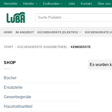
Zum
Hersteller
Händler
Endkunden
Jobs
Kontakt
Über uns
Inhalt
springen
Suche
Produkte
…
HOME
IM ANGEBOT
KÜCHENGERÄTE (ELEKTRO)
KÜCHENGERÄTE (
START
/
KÜCHENGERÄTE (HANDBETRIEB)
/
KEIMGERÄTE
SHOP
Es wurden k
Bücher
Ersatzteile
Gewerbegeräte
Haushaltsartikel