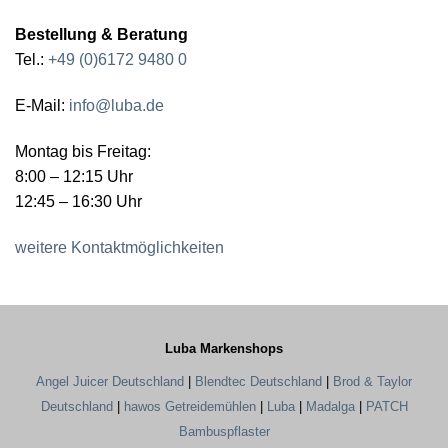
Bestellung & Beratung
Tel.:
+49 (0)6172 9480 0
E-Mail:
info@luba.de
Montag bis Freitag:
8:00 – 12:15 Uhr
12:45 – 16:30 Uhr
weitere Kontaktmöglichkeiten
Luba Markenshops
Angel Juicer Deutschland
|
Blendtec Deutschland
|
Brod & Taylor
Deutschland
|
hawos Getreidemühlen
|
Luba
|
Madalga
|
PATCH
Bambuspflaster