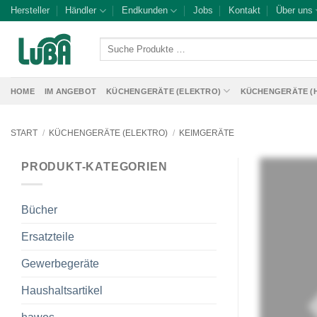
Zum
Hersteller
Händler
Endkunden
Jobs
Kontakt
Über uns
Inhalt
springen
Suche
Produkte
…
HOME
IM ANGEBOT
KÜCHENGERÄTE (ELEKTRO)
KÜCHENGERÄTE (
START
/
KÜCHENGERÄTE (ELEKTRO)
/
KEIMGERÄTE
PRODUKT-KATEGORIEN
Bücher
Ersatzteile
Gewerbegeräte
Haushaltsartikel