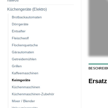
hawos
Küchengeräte (Elektro)
Brotbackautomaten
Dörrgeräte
Entsafter
Fleischwolf
Flockenquetsche
Gärautomaten
Getreidemühlen
Grillen
BESCHREIB
Kaffeemaschinen
Ersatz
Keimgeräte
Küchenmaschinen
Küchenmaschinen-Zubehör
Mixer / Blender
Vakuumiergeräte