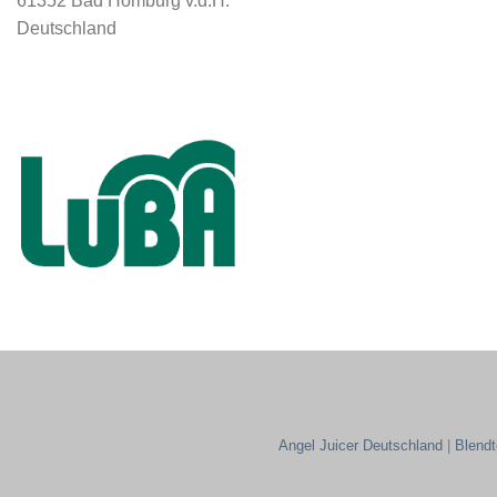
61352 Bad Homburg v.d.H.
Deutschland
Angel Juicer Deutschland
|
Blend