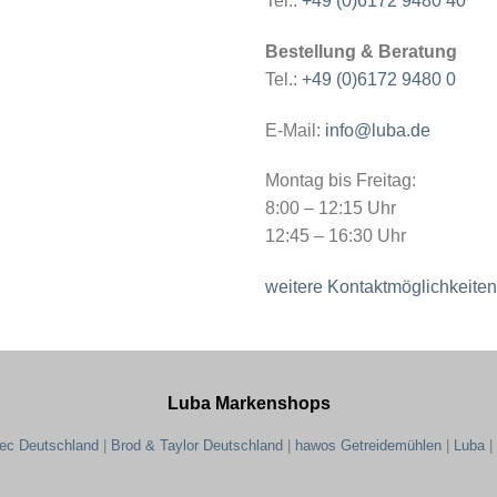
Tel.:
+49 (0)6172 9480 40
Bestellung & Beratung
Tel.:
+49 (0)6172 9480 0
E-Mail:
info@luba.de
Montag bis Freitag:
8:00 – 12:15 Uhr
12:45 – 16:30 Uhr
weitere Kontaktmöglichkeiten
Luba Markenshops
tec Deutschland
|
Brod & Taylor Deutschland
|
hawos Getreidemühlen
|
Luba
|