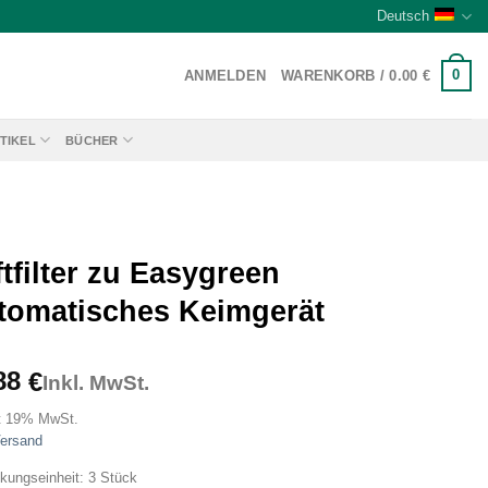
Deutsch
0
ANMELDEN
WARENKORB /
0.00
€
TIKEL
BÜCHER
tfilter zu Easygreen
tomatisches Keimgerät
88
€
Inkl. MwSt.
t 19% MwSt.
ersand
kungseinheit: 3 Stück