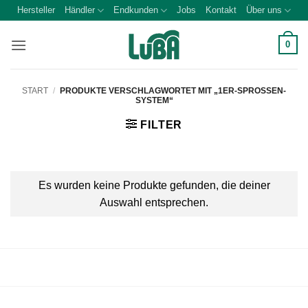
Zum
Hersteller
Händler
Endkunden
Jobs
Kontakt
Über uns
Inhalt
springen
0
START
/
PRODUKTE VERSCHLAGWORTET MIT „1ER-SPROSSEN-
SYSTEM“
FILTER
Es wurden keine Produkte gefunden, die deiner
Auswahl entsprechen.